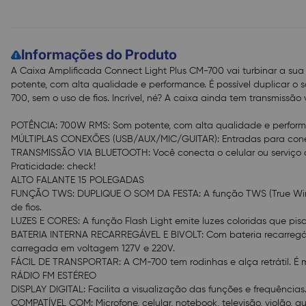
Informações do Produto
A Caixa Amplificada Connect Light Plus CM-700 vai turbinar a sua
potente, com alta qualidade e performance. É possível duplicar o
700, sem o uso de fios. Incrível, né? A caixa ainda tem transmissão 
POTÊNCIA: 700W RMS: Som potente, com alta qualidade e perform
MÚLTIPLAS CONEXÕES (USB/AUX/MIC/GUITAR): Entradas para conecta
TRANSMISSÃO VIA BLUETOOTH: Você conecta o celular ou serviço de
Praticidade: check!
ALTO FALANTE 15 POLEGADAS
FUNÇÃO TWS: DUPLIQUE O SOM DA FESTA: A função TWS (True Wirele
de fios.
LUZES E CORES: A função Flash Light emite luzes coloridas que p
BATERIA INTERNA RECARREGÁVEL E BIVOLT: Com bateria recarregável
carregada em voltagem 127V e 220V.
FÁCIL DE TRANSPORTAR: A CM-700 tem rodinhas e alça retrátil. É mu
RÁDIO FM ESTÉREO
DISPLAY DIGITAL: Facilita a visualização das funções e frequências
COMPATÍVEL COM: Microfone, celular, notebook, televisão, violão, gui