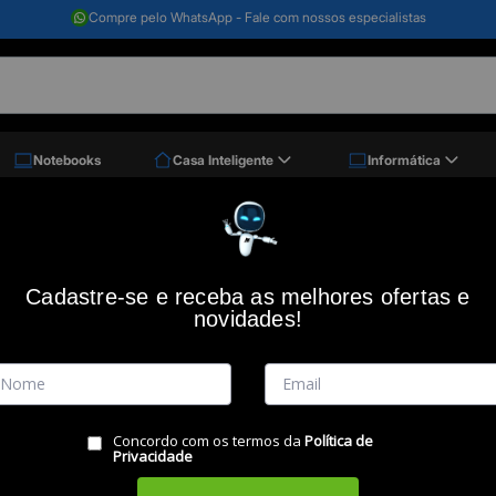
Compre pelo WhatsApp - Fale com nossos especialistas
Notebooks
Casa Inteligente
Informática
De Som Amplificada 700w Rms Connect Light Plus Cm-700, Bluetooth, Usb, Aux, Mic
Caixa de Som Amplificada 700W RMS Co
Microfone, Instrumentos Musicais, TWS
Cadastre-se e receba as melhores ofertas e
novidades!
Código: 48106
MONDIAL
(0)
Vendido e Entregue por:
Miranda
Concordo com os termos da
Política de
Privacidade
RESUMO DO PRODUTO