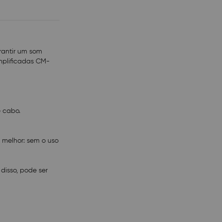
a retrátil. É
e frequências.
são, violão,
rantir um som
mplificadas CM-
e cabo.
 melhor: sem o uso
disso, pode ser