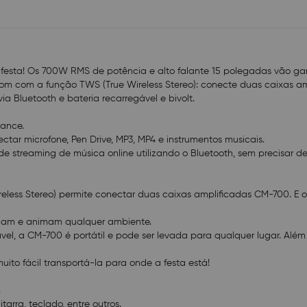
FÁCIL DE TRANSPORTAR: A CM-700 tem rodinhas e alç
muito fácil transportá-la para onde a festa está!
RÁDIO FM ESTÉREO
DISPLAY DIGITAL: Facilita a visualização das funções 
COMPATÍVEL COM: Microfone, celular, notebook, televi
guitarra, teclado, entre outros.
 festa! Os 700W RMS de potência e alto falante 15 polegadas vão ga
 som com a função TWS (True Wireless Stereo): conecte duas caixas a
Modelo: CM-700
via Bluetooth e bateria recarregável e bivolt.
Cor: Preto/Vermelho
Potência: 700W
ance.
Bluetooth: Sim
r microfone, Pen Drive, MP3, MP4 e instrumentos musicais.
Função TWS: Sim
 streaming de música online utilizando o Bluetooth, sem precisar d
Bateria interna recarregável: Sim
Entrada para bateria externa: Sim
Entrada e saída de áudio (L/R): Sim
ss Stereo) permite conectar duas caixas amplificadas CM-700. E o
Entrada USB: Sim
Entrada auxiliar: Sim
iscam e animam qualquer ambiente.
Entrada micro SD card: Não
, a CM-700 é portátil e pode ser levada para qualquer lugar. Além 
Entrada para microfone: Sim
Entrada para instrumentos musicais: Sim
ito fácil transportá-la para onde a festa está!
Display Digital: Sim
Rádio FM: Sim
.
Equalizador digital: Sim
tarra, teclado, entre outros.