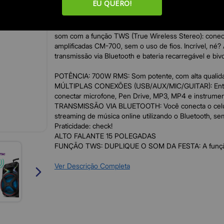
EU QUERO!
A Caixa Amplificada Connect Light Plus CM-700 vai tur
Os 700W RMS de potência e alto falante 15 polegadas
som potente, com alta qualidade e performance. É poss
som com a função TWS (True Wireless Stereo): conec
amplificadas CM-700, sem o uso de fios. Incrível, né?
transmissão via Bluetooth e bateria recarregável e bivo
POTÊNCIA: 700W RMS: Som potente, com alta qualid
MÚLTIPLAS CONEXÕES (USB/AUX/MIC/GUITAR): Entr
conectar microfone, Pen Drive, MP3, MP4 e instrumen
TRANSMISSÃO VIA BLUETOOTH: Você conecta o celul
streaming de música online utilizando o Bluetooth, se
Praticidade: check!
ALTO FALANTE 15 POLEGADAS
FUNÇÃO TWS: DUPLIQUE O SOM DA FESTA: A funçã
Wireless Stereo) permite conectar duas caixas amplif
melhor: sem o uso de fios.
Ver Descrição Completa
LUZES E CORES: A função Flash Light emite luzes co
e animam qualquer ambiente.
BATERIA INTERNA RECARREGÁVEL E BIVOLT: Com bate
a CM-700 é portátil e pode ser levada para qualquer l
pode ser carregada em voltagem 127V e 220V.