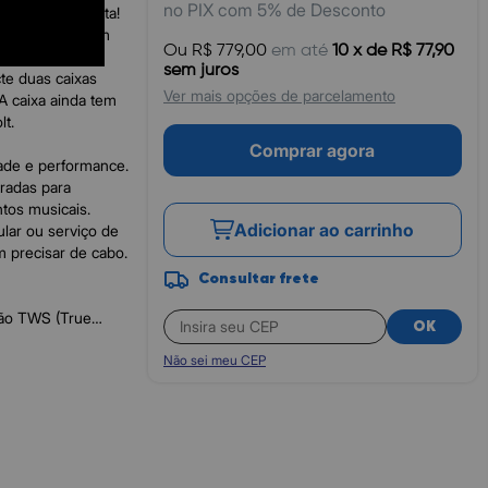
no PIX com 5% de Desconto
binar a sua festa!
 vão garantir um
Ou R$ 779,00
em até
10 x de R$ 77,90
ível duplicar o
sem juros
te duas caixas
Ver mais opções de parcelamento
 A caixa ainda tem
lt.
Comprar agora
ade e performance.
adas para
tos musicais.
Adicionar ao carrinho
ar ou serviço de
m precisar de cabo.
Consultar frete
o TWS (True
OK
icadas CM-700. E o
Não sei meu CEP
loridas que piscam
ria recarregável,
ugar. Além disso,