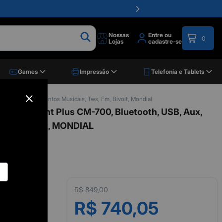
Nossas
Entre ou
0
Lojas
cadastre-se
Games
Impressão
Telefonia e Tablets
rofone, Instrumentos Musicais, Tws, Fm, Bivolt, Mondial
nnect Light Plus CM-700, Bluetooth, USB, Aux,
, FM, Bivolt, MONDIAL
R$ 849,00
R$ 740,05