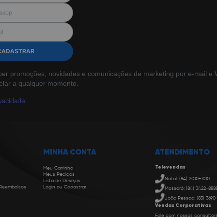
CADASTRAR
ber promoções, novidades e comunicações de marketing por e-mail e W
elar a qualquer momento.
ivacidade
MINHA CONTA
ATENDIMENTO
Televendas
Meu Carrinho
Meus Pedidos
Natal: (84) 2010-1010
Lista de Desejos
 Reembolsos
Login ou Cadastrar
Mossoró: (84) 3422-888
João Pessoa: (83) 3690
Vendas Corporativas
Fale com nossos consultor