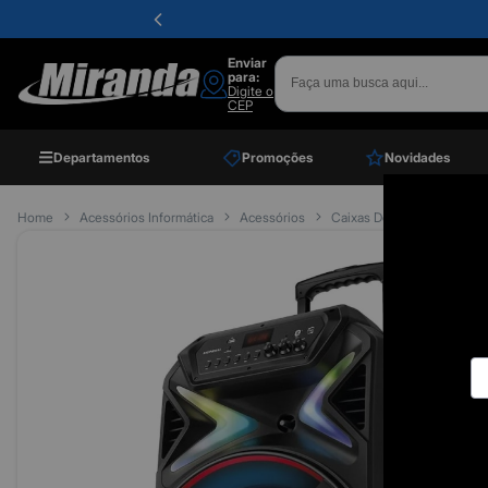
Enviar
para:
Digite o
CEP
Departamentos
Promoções
Novidades
Home
Acessórios Informática
Acessórios
Caixas De Som
Caixa 