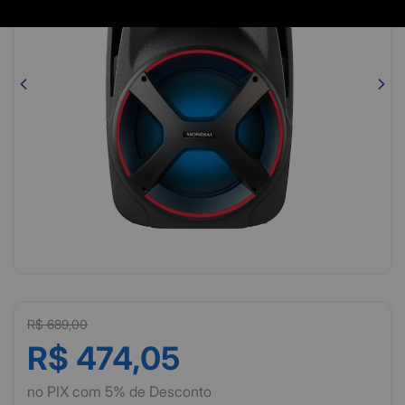
R$ 689,00
R$ 474,05
no PIX com 5% de Desconto