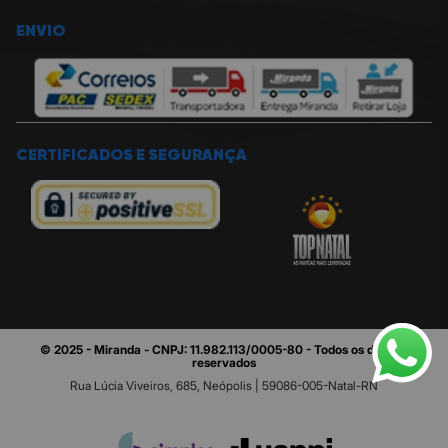
ENVIO
CERTIFICADOS E SEGURANÇA
© 2025 - Miranda - CNPJ: 11.982.113/0005-80 - Todos os direitos
reservados
Rua Lúcia Viveiros, 685, Neópolis | 59086-005-Natal-RN