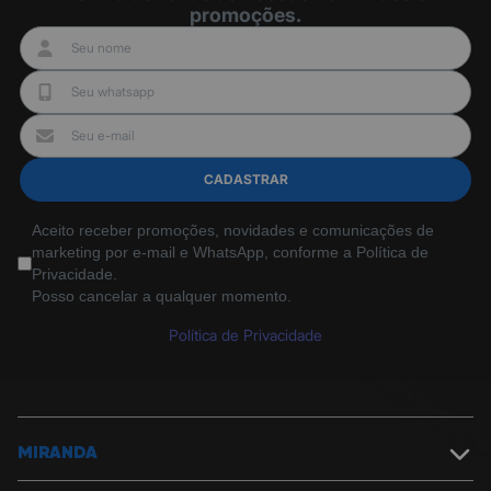
promoções.
padrão, análise de regressão)
* 9 variáveis
* Coordenar transformação
* Cálculo de energia
* Estatísticas
* Trigonometria
- Vem com nova tampa protetora de encaixe
- Bateria tamanho AAA (R03)
CADASTRAR
- Dimensões: 80 x 162 mm
Aceito receber promoções, novidades e comunicações de
marketing por e-mail e WhatsApp, conforme a Política de
Privacidade.
Posso cancelar a qualquer momento.
Política de Privacidade
MIRANDA
Sobre a Miranda