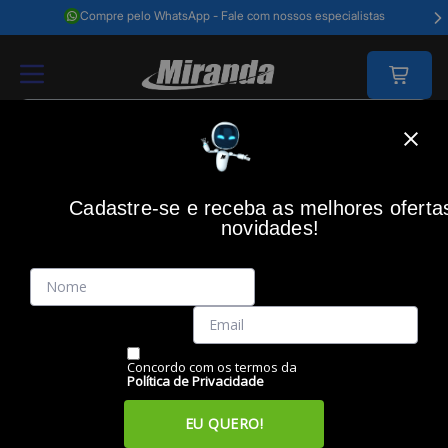
Compre pelo WhatsApp - Fale com nossos especialistas
Home
Material De Escritório
Calculadoras
Calculadora De Bolso Cas
Cadastre-se e receba as melhores oferta
CASIO
(0)
novidades!
Calculadora de Bolso Casio SL-310UC-RD, Vermelha, CASIO
Código: 46187
Vendido e Entregue por:
Miranda
Concordo com os termos da
Política de Privacidade
EU QUERO!