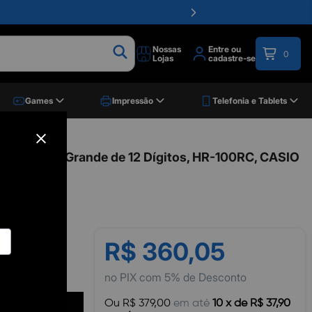
Nossas
Entre ou
0
Lojas
cadastre-se
Games
Impressão
Telefonia e Tablets
reta, Visor Grande de 12 Dígitos, HR-100RC, CASIO
R$ 360,05
no PIX com 5% de Desconto
Ou R$ 379,00
em até
10 x de R$ 37,90