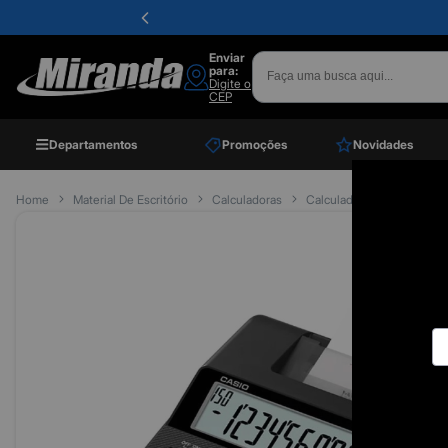
Enviar
para:
Digite o
CEP
Departamentos
Promoções
Novidades
Home
Material De Escritório
Calculadoras
Calculadora De Mesa Com I