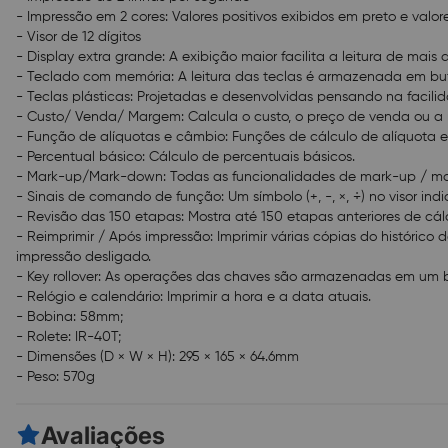
- Impressão em 2 cores: Valores positivos exibidos em preto e valor
- Visor de 12 dígitos
- Display extra grande: A exibição maior facilita a leitura de mais 
- Teclado com memória: A leitura das teclas é armazenada em bu
- Teclas plásticas: Projetadas e desenvolvidas pensando na facil
- Custo/ Venda/ Margem: Calcula o custo, o preço de venda ou a 
- Função de alíquotas e câmbio: Funções de cálculo de alíquota 
- Percentual básico: Cálculo de percentuais básicos.
- Mark-up/Mark-down: Todas as funcionalidades de mark-up / mar
- Sinais de comando de função: Um símbolo (+, -, ×, ÷) no visor 
- Revisão das 150 etapas: Mostra até 150 etapas anteriores de cálc
- Reimprimir / Após impressão: Imprimir várias cópias do histórico
impressão desligado.
- Key rollover: As operações das chaves são armazenadas em um b
- Relógio e calendário: Imprimir a hora e a data atuais.
- Bobina: 58mm;
- Rolete: IR-40T;
- Dimensões (D × W × H): 295 × 165 × 64.6mm
- Peso: 570g
Avaliações