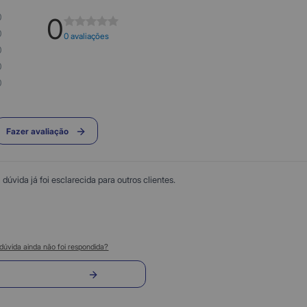
0
0
0
0 avaliações
0
0
0
Fazer avaliação
úvida já foi esclarecida para outros clientes.
dúvida ainda não foi respondida?
nvie sua pergunta