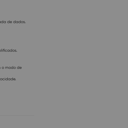
ada de dados.
ificados.
om o modo de
locidade.