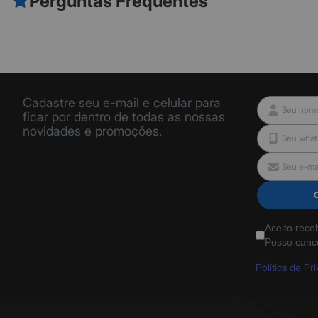
Perguntas Frequentes
Cadastre seu e-mail e celular para
ficar por dentro de todas as nossas
novidades e promoções.
Aceito rece
Posso canc
Política de Pr