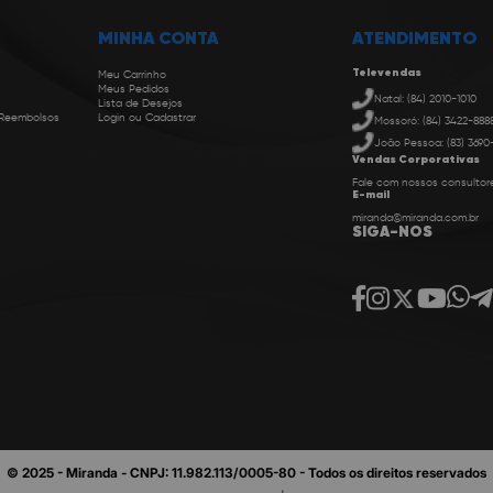
MINHA CONTA
ATENDIMENTO
Televendas
Meu Carrinho
Meus Pedidos
Natal: (84) 2010-1010
Lista de Desejos
 Reembolsos
Login ou Cadastrar
Mossoró: (84) 3422-888
João Pessoa: (83) 3690
Vendas Corporativas
Fale com nossos consultor
E-mail
miranda@miranda.com.br
SIGA-NOS
© 2025 - Miranda - CNPJ: 11.982.113/0005-80 - Todos os direitos reservados