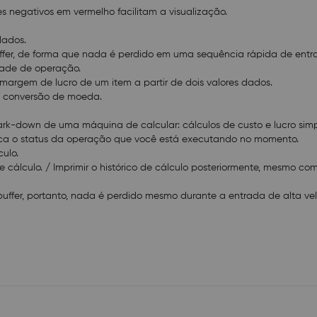
- Dimensões (D × W × H): 295 × 165 × 64.6mm
es negativos em vermelho facilitam a visualização.
- Peso: 570g
dados.
ffer, de forma que nada é perdido em uma sequência rápida de entr
idade de operação.
margem de lucro de um item a partir de dois valores dados.
e conversão de moeda.
k-down de uma máquina de calcular: cálculos de custo e lucro simpl
indica o status da operação que você está executando no momento.
ulo.
 de cálculo. / Imprimir o histórico de cálculo posteriormente, mesmo c
uffer, portanto, nada é perdido mesmo durante a entrada de alta ve