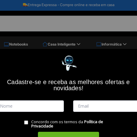
Clique e retire - Retire seu pedido em até 2 horas
Notebooks
Casa Inteligente
Informática
mpressora, Preta, Visor Grande De 12 Dígitos, Hr-100rc, Casio
Calculadora de Mesa com Impressora, P
Cadastre-se e receba as melhores ofertas e
novidades!
Código: 38812
CASIO
(0)
Vendido e Entregue por:
Miranda
RESUMO DO PRODUTO
Concordo com os termos da
Política de
Privacidade