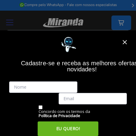
Compre pelo WhatsApp - Fale com nossos especialistas
Home
Casa Inteligente
Câmeras
Câmera De Segurança Wi-Fi Fhd Sd 
Cadastre-se e receba as melhores oferta
novidades!
(0)
Câmera de Segurança Wi-Fi FHD SD 32GB im5 - 4565611,
INTELBRAS
Código: 46058
Vendido e Entregue por:
Miranda
Concordo com os termos da
Política de Privacidade
EU QUERO!