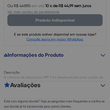
Ou R$ 449,90
em até
10 x de R$ 44,99 sem juros
Ver mais opções de parcelamento
Produto indisponível
E se este produto estiver disponível em nossas lojas?
Consulte agora em nosso WhatsApp.
Informações do Produto
Descrição
A câmera de segurança iM5 S foi desenvolvida para cuidar de
sua residência e sua família mesmo quando você estiver
Avaliações
ausente. Todo o controle necessário estará nas mãos do cliente,
em qualquer lugar, através do smartphone, desde a instalação
e gravação até o recebimento de notificações.
0
5
Está com alguma dúvida? Veja as perguntas mais frequentes e confira se
0
4
sua dúvida já foi esclarecida para outros clientes.
Visão noturna de qualidade