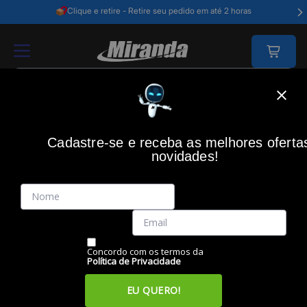
Clique e retire - Retire seu pedido em até 2 horas
Home
Acessórios Informática
Acessórios
Acessórios - Diversos
Cadastre-se e receba as melhores oferta
novidades!
(0)
Capa de Silicone para Garrafas 1000ml GET Preto, 71944
Código: 50261
Vendido e Entregue por:
Miranda
Concordo com os termos da
Política de Privacidade
EU QUERO!