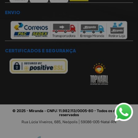
ENVIO
CERTIFICADOS E SEGURANÇA
© 2025 - Miranda - CNPJ: 11.982.113/0005-80 - Todos os direitos
reservados
Rua Lúcia Viveiros, 685, Neópolis | 59086-005-Natal-RN