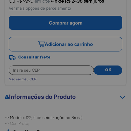
Ou R$ 99,90
em até
4 x de R$ 24,98 sem juros
Ver mais opções de parcelamento
Comprar agora
Adicionar ao carrinho
Consultar frete
OK
Não sei meu CEP
Informações do Produto
-> Modelo: 122; (Industrialização no Brasil)
-> Cor: Preto;
-> Conteúdo: 2ml;