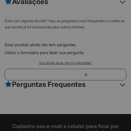
Avaliações
-> Rendimento médio: 120 páginas.
-> Compatibilidade:
- HP DESKJET 1000, DESKJET 2000, DESKJET 2050, DESKJET
0
5
Está com alguma dúvida? Veja as perguntas mais frequentes e confira se
3050
0
4
sua dúvida já foi esclarecida para outros clientes.
0
3
0
2
Esse produto ainda não tem perguntas.
0
1
Utilize o formulário para fazer sua pergunta.
Classificação do produto:
Sua dúvida ainda não foi respondida?
0
Envie sua pergunta
0 avaliações
Perguntas Frequentes
Fazer avaliação
Cadastre seu e-mail e celular para ficar por