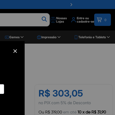
Nossas
Entre ou
0
Lojas
cadastre-se
Games
Impressão
Telefonia e Tablets
I
R$ 303,05
no PIX com 5% de Desconto
Ou R$ 319,00
em até
10 x de R$ 31,90