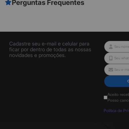
Perguntas Frequentes
Cadastre seu e-mail e celular para
ficar por dentro de todas as nossas
novidades e promoções.
Aceito rece
Posso canc
Política de Pr