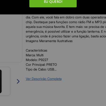
EU QUERO!
O Flip Vita 4G conta com conexão 4G de fácil navega
Melhore sua experiência com um celular altamente fun
possibilidades. Com o Flip Vita 4G, você facilita as ta
dia. Com ele, você fala em dobro com duas operadoras, 
chip. Destaque para funções como rádio FM e MP3 pla
aquela sua música favorita. E tem mais: se precisa de
emergência, é possível utilizar e a função lanterna. 
urgência, onde é preciso fazer uma ligação, basta aci
Imagens Meramente Ilustrativas
Características
Marca: Multi
Modelo: P9227
Cor Principal: PRETO
Tipo de Cabo: USB
Bluetooth: Sim
Conexões: 4G
Ver Descrição Completa
Dual Chip: Sim
Certificado Anatel: 17701-23-03111