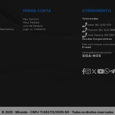
MINHA CONTA
ATENDIMENTO
Televendas
Meu Carrinho
Meus Pedidos
Natal: (84) 2010-1010
Lista de Desejos
 Reembolsos
Login ou Cadastrar
Mossoró: (84) 3422-888
João Pessoa: (83) 3690
Vendas Corporativas
Fale com nossos consultor
E-mail
miranda@miranda.com.br
SIGA-NOS
© 2025 - Miranda - CNPJ: 11.982.113/0005-80 - Todos os direitos reservados