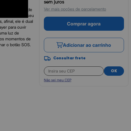
sem juros
ção
Ver mais opções de parcelamento
cional e cheio de
refas simples do seu
afinal, ele é dual
Comprar agora
yer para ouvir
 uma luz de
E nos momentos de
onar o botão SOS.
Adicionar ao carrinho
Consultar frete
OK
Não sei meu CEP