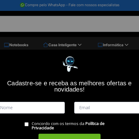
Compre pelo WhatsApp - Fale com nossos especialistas
Notebooks
Casa Inteligente
Informática
 Vita 4g P9227, Preto , Multi
Celular Flip Vita 4G P9227, Preto , MULT
Cadastre-se e receba as melhores ofertas e
novidades!
Código: 48635
(0)
Vendido e Entregue por:
Miranda
Concordo com os termos da
Política de
Privacidade
RESUMO DO PRODUTO