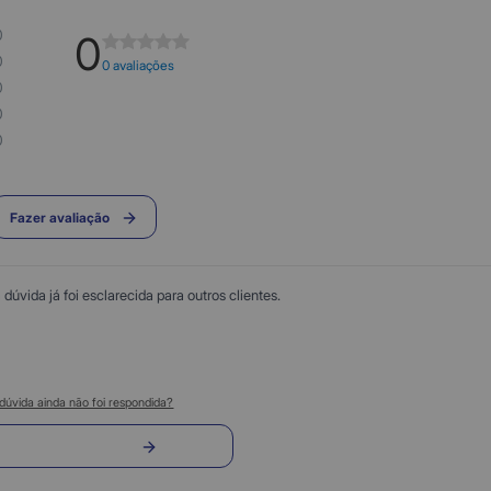
0
0
0
0 avaliações
0
0
0
Fazer avaliação
úvida já foi esclarecida para outros clientes.
dúvida ainda não foi respondida?
nvie sua pergunta