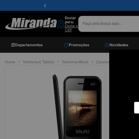
Enviar
para:
Digite o
CEP
Departamentos
Promoções
Novidades
Home
Telefonia E Tablets
Telefonia Móvel
Celulares
Celular Flip