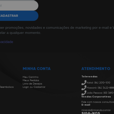
CADASTRAR
ber promoções, novidades e comunicações de marketing por e-mail e W
elar a qualquer momento.
ivacidade
MINHA CONTA
ATENDIMENTO
Televendas
Meu Carrinho
Meus Pedidos
Natal: (84) 2010-1010
Lista de Desejos
 Reembolsos
Login ou Cadastrar
Mossoró: (84) 3422-888
João Pessoa: (83) 3690
Vendas Corporativas
Fale com nossos consultor
E-mail
miranda@miranda.com.br
SIGA-NOS