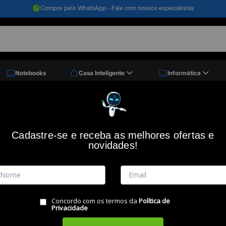
Compre pelo WhatsApp - Fale com nossos especialistas
Notebooks
Casa Inteligente
Informática
Cilindro BROTHER Laser DR-2340
Cadastre-se e receba as melhores ofertas e
novidades!
Código: 37502
Concordo com os termos da
Política de
(0)
Privacidade
Vendido e Entregue por:
Miranda