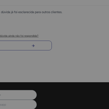
úvida já foi esclarecida para outros clientes.
dúvida ainda não foi respondida?
nvie sua pergunta