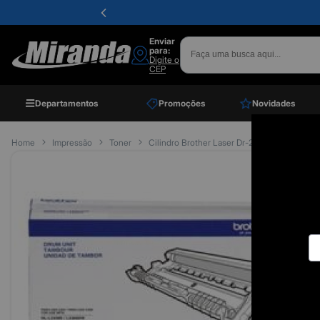
Enviar
para:
Digite o
CEP
Departamentos
Promoções
Novidades
Home
Impressão
Toner
Cilindro Brother Laser Dr-2340