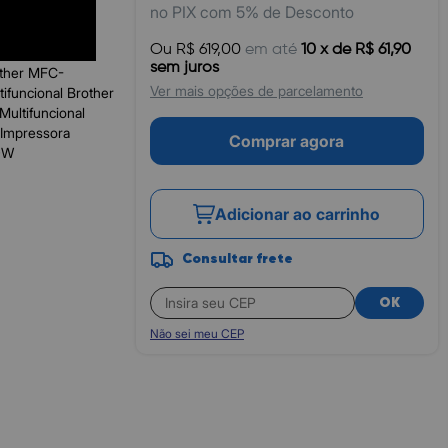
no PIX com 5% de Desconto
Ou R$ 619,00
em até
10 x de R$ 61,90
sem juros
other MFC-
Ver mais opções de parcelamento
funcional Brother
ultifuncional
 Impressora
Comprar agora
5DW
Adicionar ao carrinho
Consultar frete
OK
Não sei meu CEP