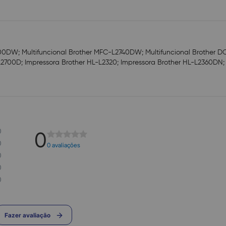
700DW; Multifuncional Brother MFC-L2740DW; Multifuncional Brother 
2700D; Impressora Brother HL-L2320; Impressora Brother HL-L2360DN; 
0
0
0
0 avaliações
0
0
0
Fazer avaliação