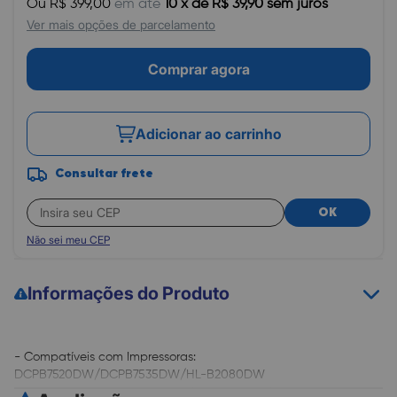
Ou R$ 399,00
em até
10 x de R$ 39,90 sem juros
Ver mais opções de parcelamento
Comprar agora
Adicionar ao carrinho
Consultar frete
OK
Não sei meu CEP
Informações do Produto
- Compatíveis com Impressoras:
DCPB7520DW/DCPB7535DW/HL-B2080DW
- Rendimento: 12.000 páginas (5% cobertura).