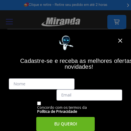
Clique e retire - Retire seu pedido em até 2 horas
Home
Impressão
Toner
Cilindro Brother Laser Dr-B021 , Brother
Cadastre-se e receba as melhores oferta
novidades!
(0)
Cilindro Brother Laser DR-B021 , BROTHER
Código: 44396
Vendido e Entregue por:
Miranda
Concordo com os termos da
Política de Privacidade
EU QUERO!