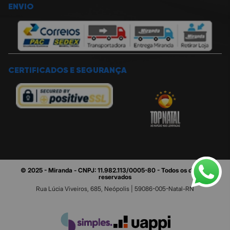
ENVIO
CERTIFICADOS E SEGURANÇA
© 2025 - Miranda - CNPJ: 11.982.113/0005-80 - Todos os direitos
reservados
Rua Lúcia Viveiros, 685, Neópolis | 59086-005-Natal-RN