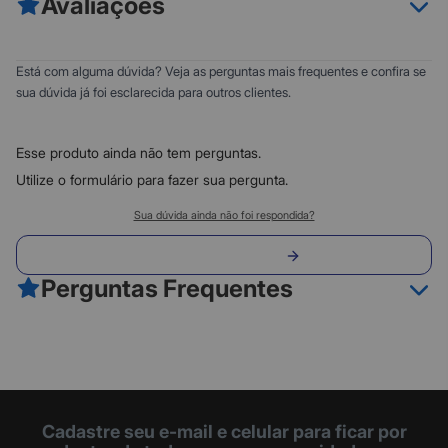
Avaliações
0
5
Está com alguma dúvida? Veja as perguntas mais frequentes e confira se
0
4
sua dúvida já foi esclarecida para outros clientes.
0
3
0
2
Esse produto ainda não tem perguntas.
0
1
Utilize o formulário para fazer sua pergunta.
Classificação do produto:
Sua dúvida ainda não foi respondida?
0
Envie sua pergunta
0 avaliações
Perguntas Frequentes
Fazer avaliação
Cadastre seu e-mail e celular para ficar por