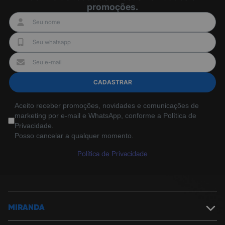
promoções.
bifenil, Éter difenil Polibromato (PBDE).
- Os dois últimos são usados como retardantes de chamas em
plásticos.
- Todos os sistemas externos.
- Sistema de acabamento estruturado.
- Sistema de distribuição de dados ou pontos de acesso.
- Conexão de keystones em áreas de trabalho.
CADASTRAR
- Conexão de computadores à rede.
- Banda Larga.
Aceito receber promoções, novidades e comunicações de
- Salas de telecomunicações
marketing por e-mail e WhatsApp, conforme a Política de
Privacidade.
Posso cancelar a qualquer momento.
Política de Privacidade
MIRANDA
Sobre a Miranda