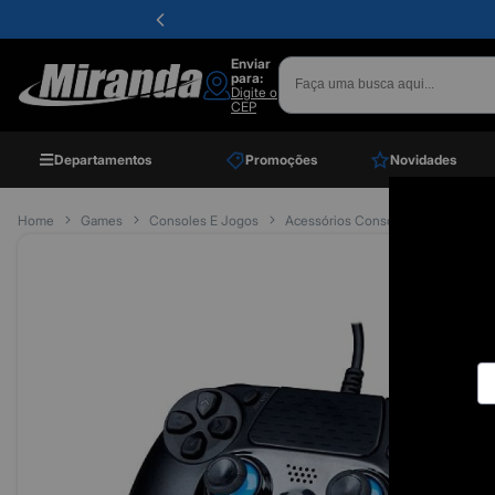
Enviar
para:
Digite o
CEP
Departamentos
Promoções
Novidades
Home
Games
Consoles E Jogos
Acessórios Consoles
Controle