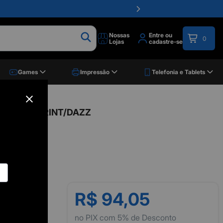
Nossas
Entre ou
0
Lojas
cadastre-se
Games
Impressão
Telefonia e Tablets
0136, MAXPRINT/DAZZ
R$ 94,05
no PIX com 5% de Desconto