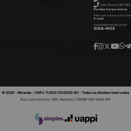
João Pessoa: (83) 3690
Vendas Corporativas
Fale com nossos consultor
E-mail
miranda@miranda.com.br
SIGA-NOS
© 2025 - Miranda - CNPJ: 11.982.113/0005-80 - Todos os direitos reservados
Rua Lúcia Viveiros, 685, Neópolis | 59086-005-Natal-RN