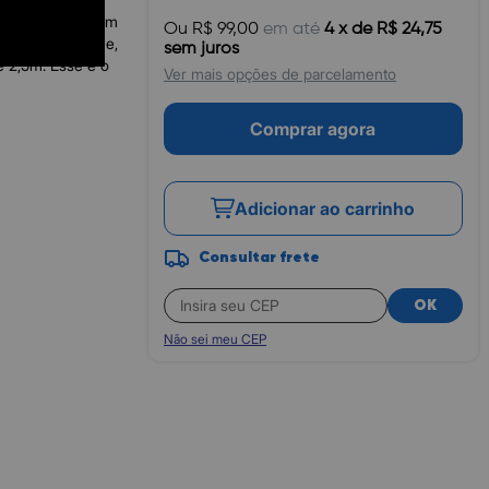
 um controle com
Ou R$ 99,00
em até
4 x de R$ 24,75
ntrada para fone,
sem juros
e 2,5m. Esse é o
Ver mais opções de parcelamento
Comprar agora
Adicionar ao carrinho
Consultar frete
OK
Não sei meu CEP