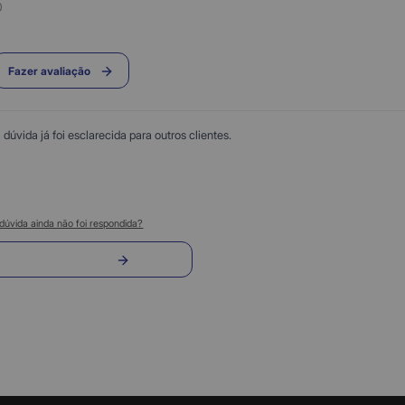
0
Fazer avaliação
úvida já foi esclarecida para outros clientes.
dúvida ainda não foi respondida?
nvie sua pergunta