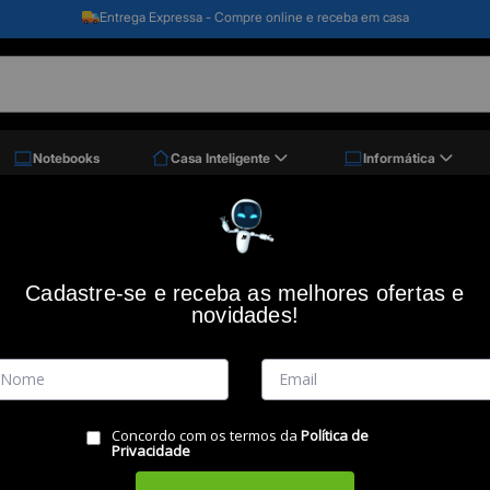
Entrega Expressa - Compre online e receba em casa
Notebooks
Casa Inteligente
Informática
 Quartum Ps3/Ps4/Pc, 62000136, Maxprint/Dazz
Controle Quartum PS3/PS4/PC, 6200
Cadastre-se e receba as melhores ofertas e
novidades!
Código: 45708
MAXPRINT/DAZZ
(0)
Vendido e Entregue por:
Miranda
Concordo com os termos da
Política de
Privacidade
RESUMO DO PRODUTO