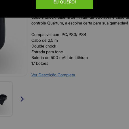
EU QUERO!
Não tem nada melhor do que jogar com o conforto de
formato ergonômico, 17 botões para seus comandos, e
double chock, bateria de lithium de 500mAh e cabo d
controle Quartum, a escolha certa para sua gameplay!
Compativel com PC/PS3/ PS4
Cabo de 2,5 m
Double chock
Entrada para fone
Bateria de 500 mAh de Lithium
17 botoes
Ver Descrição Completa