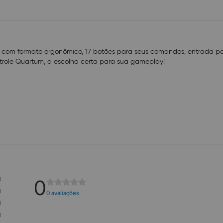
 com formato ergonômico, 17 botões para seus comandos, entrada pa
ntrole Quartum, a escolha certa para sua gameplay!
0
0
0
0 avaliações
0
0