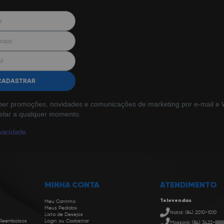
CADASTRAR
ber promoções, novidades e comunicações de marketing por e-mail e W
elar a qualquer momento.
ivacidade
MINHA CONTA
ATENDIMENTO
Televendas
Meu Carrinho
Meus Pedidos
Natal: (84) 2010-1010
Lista de Desejos
 Reembolsos
Login ou Cadastrar
Mossoró: (84) 3422-888