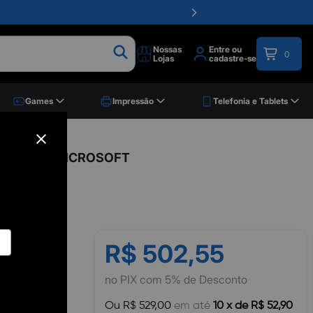
Nossas
Entre ou
0
Lojas
cadastre-se
Games
Impressão
Telefonia e Tablets
 QAU-00067, MICROSOFT
R$ 502,55
no PIX com 5% de Desconto
Ou R$ 529,00
em até
10 x de R$ 52,90