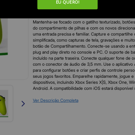
EU QUERO!
Experimente o design moderno do controle sem fio Xbo
com superfícies esculpidas e geometria refinada para
conforto durante os jogos, bateria com autonomia de 
Mantenha-se focado com o gatilho texturizado, botões
do compartimento de pilhas e com os novos direcionai
uma entrada precisa e familiar. Capture e compartilh
simplificada, como capturas de tela, gravações e mui
botão de Compartilhamento. Conecte-se usando a en
plug and play direto no console e PC. O suporte de ba
incluído na parte traseira. Conecte qualquer fone de 
com o conector de áudio de 3,5 mm. Use o aplicativo
para configurar botões e criar perfis de controle pers
seus jogos favoritos. Emparelhe rapidamente, jogue e 
dispositivos, incluindo Xbox Series X|S, Xbox One, W
Android. A compatibilidade com iOS estará disponível 
Ver Descrição Completa