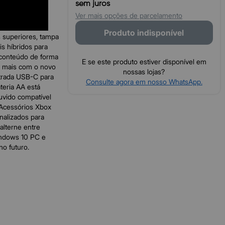
sem juros
x Electric Volt
Ver mais opções de parcelamento
 melhorar o
até 40 horas.
Produto indisponível
 superiores, tampa
s híbridos para
e conteúdo de forma
E se este produto estiver disponível em
to mais com o novo
nossas lojas?
trada USB-C para
Consulte agora em nosso WhatsApp.
teria AA está
ouvido compatível
 Acessórios Xbox
onalizados para
alterne entre
indows 10 PC e
no futuro.