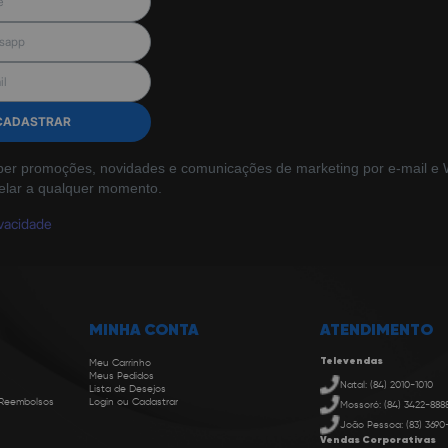
CADASTRAR
ber promoções, novidades e comunicações de marketing por e-mail e W
elar a qualquer momento.
ivacidade
MINHA CONTA
ATENDIMENTO
Televendas
Meu Carrinho
Meus Pedidos
Natal: (84) 2010-1010
Lista de Desejos
 Reembolsos
Login ou Cadastrar
Mossoró: (84) 3422-888
João Pessoa: (83) 3690
Vendas Corporativas