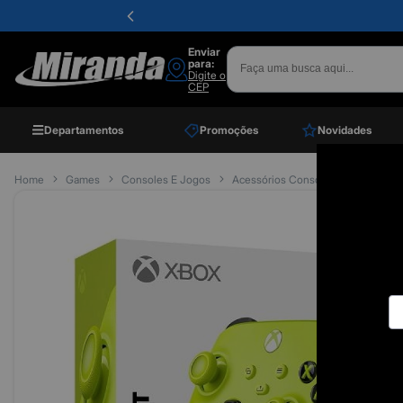
Enviar
para:
Digite o
CEP
Departamentos
Promoções
Novidades
Home
Games
Consoles E Jogos
Acessórios Consoles
Controle 