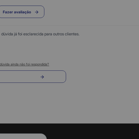
Fazer avaliação
úvida já foi esclarecida para outros clientes.
dúvida ainda não foi respondida?
nvie sua pergunta