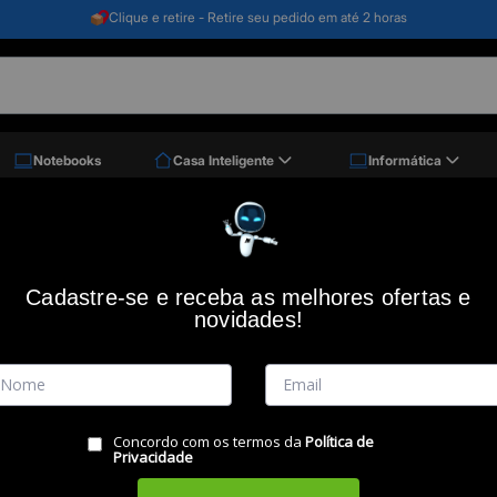
Clique e retire - Retire seu pedido em até 2 horas
Notebooks
Casa Inteligente
Informática
Sem Fio Xbox Electric Volt, Qau-00067, Microsoft
Controle sem fio Xbox Electric Volt,
Cadastre-se e receba as melhores ofertas e
novidades!
Código: 44870
(0)
Vendido e Entregue por:
Miranda
Concordo com os termos da
Política de
Privacidade
RESUMO DO PRODUTO