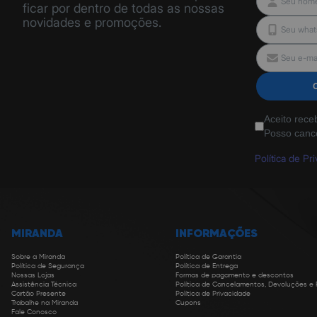
ficar por dentro de todas as nossas
novidades e promoções.
Aceito rece
Posso canc
Política de Pr
MIRANDA
INFORMAÇÕES
Sobre a Miranda
Política de Garantia
Política de Segurança
Política de Entrega
Nossas Lojas
Formas de pagamento e descontos
Assistência Técnica
Política de Cancelamentos, Devoluções e
Cartão Presente
Política de Privacidade
Trabalhe na Miranda
Cupons
Fale Conosco