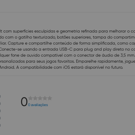
lt com superfícies esculpidas e geometria refinada para melhorar o c
o com o gatilho texturizado, botões superiores, tampa do compartim
liar. Capture e compartilhe conteúdo de forma simplificada, como cap
onecte-se usando a entrada USB-C para plug and play direto no co
alquer fone de ouvido compatível com o conector de áudio de 3,5 mm.
ersonalizados para seus jogos favoritos. Emparelhe rapidamente, jogue
 Android. A compatibilidade com iOS estará disponível no futuro.
0
0
0
0 avaliações
0
0
0