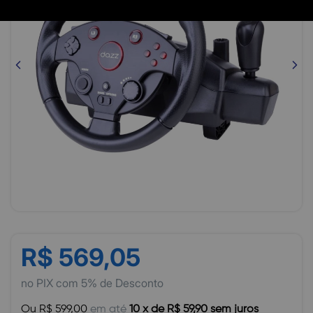
R$ 569,05
no PIX com 5% de Desconto
Ou R$ 599,00
em até
10 x de R$ 59,90 sem juros