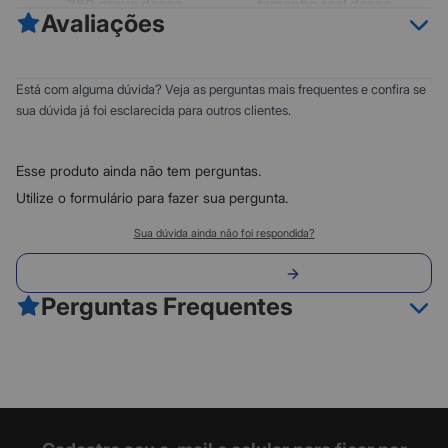
360 graus desse
tamanho real desse
Avaliações
produto
produto no seu espaço
0
5
Está com alguma dúvida? Veja as perguntas mais frequentes e confira se
0
4
sua dúvida já foi esclarecida para outros clientes.
0
3
0
2
Esse produto ainda não tem perguntas.
0
1
Utilize o formulário para fazer sua pergunta.
Classificação do produto:
Toque para posicionar no seu
Sua dúvida ainda não foi respondida?
espaço
0
Envie sua pergunta
0 avaliações
Perguntas Frequentes
Toque para ver esse produto agora
Como usar
Fazer avaliação
G923 - Preto