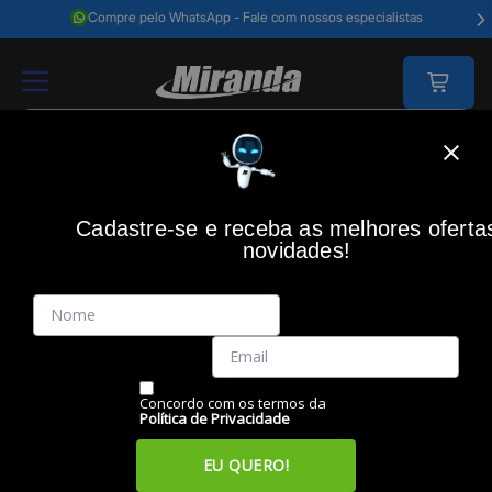
Compre pelo WhatsApp - Fale com nossos especialistas
Home
Games
Acessorios Gamer
Controles
Controle Warrior Mi
Cadastre-se e receba as melhores oferta
WARRIOR
(0)
novidades!
Controle Warrior Mine Pro Bluetooth, Compatível com PS4 e
PC, Preto, JS0093
Código: 50195
Vendido e Entregue por:
Miranda
Concordo com os termos da
Política de Privacidade
EU QUERO!