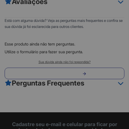
Avaliações
- USB 3.1 Type C macho
- HDMI 4K fêmea
- 4K 3840 x 2160 em 30Hz
0
5
Está com alguma dúvida? Veja as perguntas mais frequentes e confira se
- RÁPIDA CAPACIDADE DE RESPOSTA: Conectores banhados a
0
4
sua dúvida já foi esclarecida para outros clientes.
níquel e condutor em cobre estanhado.
0
3
- RESOLUÇÃO: Imagem em alta qualidade.
0
- 1 ANO DE GARANTIA
2
Esse produto ainda não tem perguntas.
0
1
Utilize o formulário para fazer sua pergunta.
Classificação do produto:
Sua dúvida ainda não foi respondida?
0
Envie sua pergunta
0 avaliações
Perguntas Frequentes
Fazer avaliação
Cadastre seu e-mail e celular para ficar por