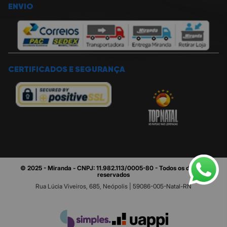
ENVIO
CERTIFICADOS E SEGURANÇA
© 2025 - Miranda - CNPJ: 11.982.113/0005-80 - Todos os direitos
reservados
Rua Lúcia Viveiros, 685, Neópolis | 59086-005-Natal-RN