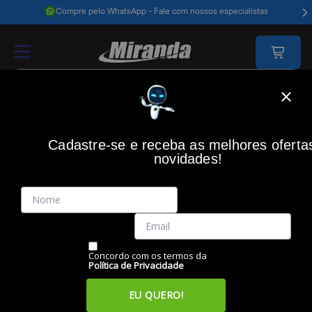
Compre pelo WhatsApp - Fale com nossos especialistas
Home
Acessórios Informática
Acessórios
Cabos E Adaptadores
Cadastre-se e receba as melhores oferta
novidades!
(0)
Conversor Tipo C M x HDMI F, 4K, WI373, MULTI
Código: 40153
Vendido e Entregue por:
Miranda
Concordo com os termos da
Política de Privacidade
EU QUERO!