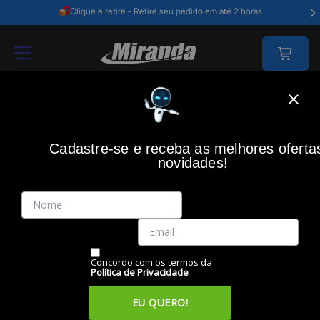
Clique e retire - Retire seu pedido em até 2 horas
Home
Video E Câmeras
Câmeras
Acessórios Cameras
Estabiliz
Cadastre-se e receba as melhores oferta
novidades!
(0)
Estabilizador DJI Osmo Mobile 8 BR, DJI139
Código: 50704
Vendido e Entregue por:
Miranda
Concordo com os termos da
Política de Privacidade
EU QUERO!