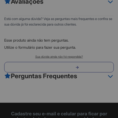
Avaliações
Fone internet, video-conferencia, jogos, laboratorio de linguas e
outros
Controle de volume no cabo.
0
5
Está com alguma dúvida? Veja as perguntas mais frequentes e confira se
Plugues identificados.
0
4
sua dúvida já foi esclarecida para outros clientes.
Ajuste de altura do arco de cabeca.
0
3
Comprimento do fio: 1.8m.
0
2
Esse produto ainda não tem perguntas.
0
1
Utilize o formulário para fazer sua pergunta.
Classificação do produto:
Sua dúvida ainda não foi respondida?
0
Envie sua pergunta
0 avaliações
Perguntas Frequentes
Fazer avaliação
Cadastre seu e-mail e celular para ficar por