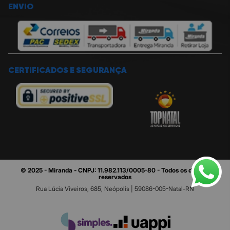
ENVIO
CERTIFICADOS E SEGURANÇA
© 2025 - Miranda - CNPJ: 11.982.113/0005-80 - Todos os direitos
reservados
Rua Lúcia Viveiros, 685, Neópolis | 59086-005-Natal-RN