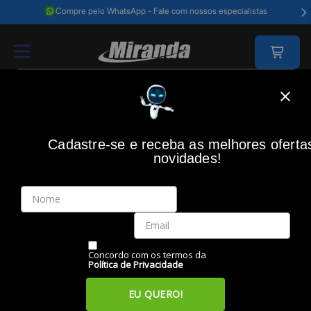
Compre pelo WhatsApp - Fale com nossos especialistas
Home
Acessórios Informática
Acessórios
Fones De Ouvido
Fone
Cadastre-se e receba as melhores oferta
novidades!
(0)
Fone Headset Básico, Preto, 602314, MAXPRINT
Código: 28403
Vendido e Entregue por:
Miranda
Concordo com os termos da
Política de Privacidade
EU QUERO!