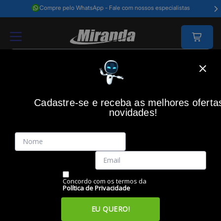
Compre pelo WhatsApp - Fale com nossos especialistas
Home
Acessórios Informática
Acessórios
Fones De Ouvido
Fone
Cadastre-se e receba as melhores oferta
novidades!
(0)
Fone Headset CHS 40, Conector RJ9, 4010040, INTELBRAS
Código: 41632
Vendido e Entregue por:
Miranda
Concordo com os termos da
Política de Privacidade
EU QUERO!