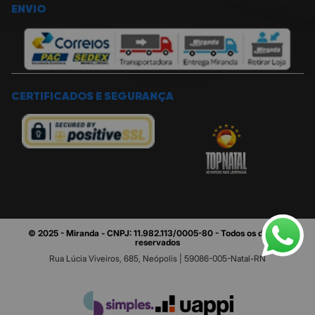
ENVIO
CERTIFICADOS E SEGURANÇA
© 2025 - Miranda - CNPJ: 11.982.113/0005-80 - Todos os direitos
reservados
Rua Lúcia Viveiros, 685, Neópolis | 59086-005-Natal-RN