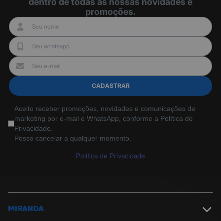
dentro de todas as nossas novidades e
1 headset,
promoções.
1 protetor de microfone
1 manual do usuário
CADASTRAR
Aceito receber promoções, novidades e comunicações de
marketing por e-mail e WhatsApp, conforme a Política de
Privacidade.
Posso cancelar a qualquer momento.
Política de Privacidade
MIRANDA