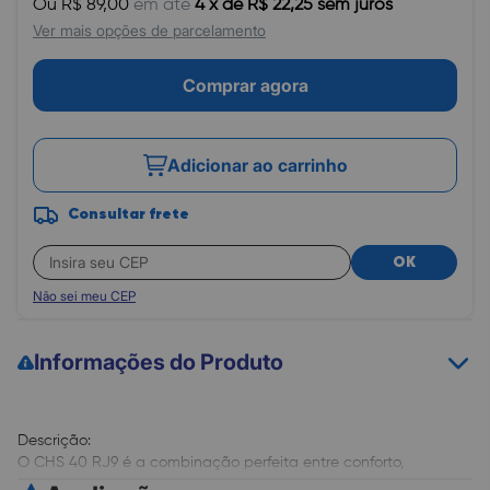
Ou R$ 89,00
em até
4 x de R$ 22,25 sem juros
Ver mais opções de parcelamento
Comprar agora
Adicionar ao carrinho
Consultar frete
OK
Não sei meu CEP
Informações do Produto
Descrição:
O CHS 40 RJ9 é a combinação perfeita entre conforto,
economia e qualidade. Ideal para uso com bases discadoras e