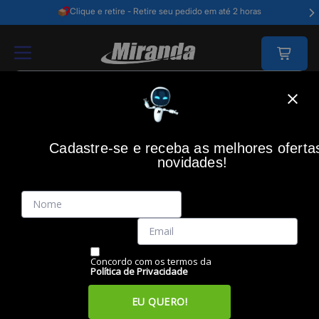
Clique e retire - Retire seu pedido em até 2 horas
Home
Informática
Hardware
Gabinetes
Gabinete Office Hayon 
Cadastre-se e receba as melhores oferta
HAYOM
(0)
novidades!
Gabinete Office Hayon GB1751, Compacto, HAYOM
Código: 50662
Vendido e Entregue por:
Miranda
Concordo com os termos da
Política de Privacidade
EU QUERO!