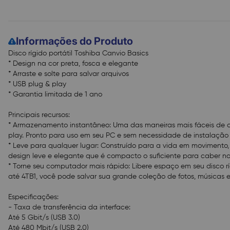
Informações do Produto
Disco rígido portátil Toshiba Canvio Basics
* Design na cor preta, fosca e elegante
* Arraste e solte para salvar arquivos
* USB plug & play
* Garantia limitada de 1 ano
Principais recursos:
* Armazenamento instantâneo: Uma das maneiras mais fáceis de
play. Pronto para uso em seu PC e sem necessidade de instalação d
* Leve para qualquer lugar: Construído para a vida em movimento,
design leve e elegante que é compacto o suficiente para caber no
* Torne seu computador mais rápido: Libere espaço em seu disco ríg
até 4TB1, você pode salvar sua grande coleção de fotos, músicas 
Especificações:
- Taxa de transferência da interface:
Até 5 Gbit/s (USB 3.0)
Até 480 Mbit/s (USB 2.0)