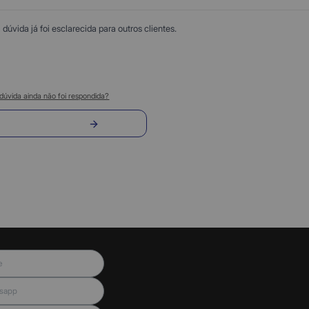
úvida já foi esclarecida para outros clientes.
dúvida ainda não foi respondida?
nvie sua pergunta