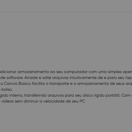
Até 5 Gbit/s (USB 3.0)
Até 480 Mbit/s (USB 2.0)
- Suporte ao Microsoft Windows/Mac (requer formata
- Conteúdo:
Disco rígido portátil Toshiba Canvio Basics
Cabo USB 3.0 (compatível com USB 2.0)
Guia de início rápido
Garantia limitada padrão de 1 ano
- Peso: 149g
- Garantia limitada de 1 ano direto com o fabricante
 adicionar armazenamento ao seu computador com uma simples ope
e software. Arraste e solte arquivos intuitivamente de e para seu la
 o Canvio Basics facilita o transporte e o armazenamento de seus a
 bolso.
ido interno, transferindo arquivos para seu disco rígido portátil. C
e vídeos sem diminuir a velocidade de seu PC