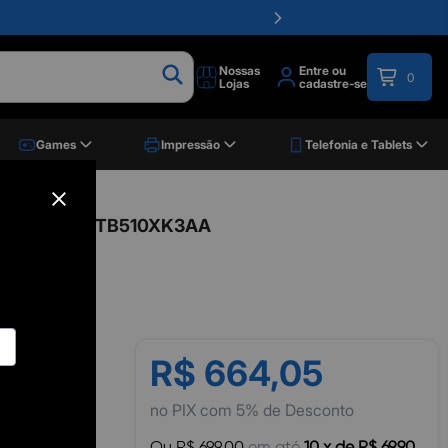
Nossas
Entre ou
0
Lojas
cadastre-se
Games
Impressão
Telefonia e Tablets
io Basics, HDTB510XK3AA
R$ 664,05
no PIX com 5% de Desconto
Ou R$ 699,00
em até
10 x de R$ 69,90