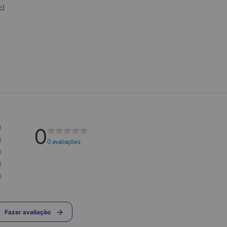
c)
0
0
0
0 avaliações
0
0
0
Fazer avaliação