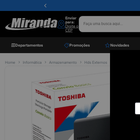
Enviar
para:
Digite o
CEP
Departamentos
Promoções
Novidades
Home
Informática
Armazenamento
Hds Externos
Hd 1tb Externo