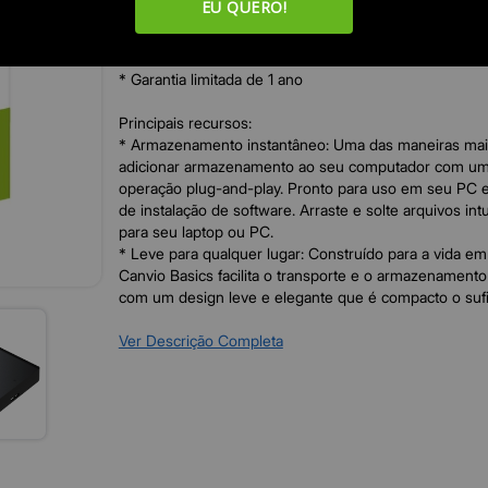
EU QUERO!
* Design na cor preta, fosca e elegante
* Arraste e solte para salvar arquivos
* USB plug & play
* Garantia limitada de 1 ano
Principais recursos:
* Armazenamento instantâneo: Uma das maneiras mais
adicionar armazenamento ao seu computador com um
operação plug-and-play. Pronto para uso em seu PC
de instalação de software. Arraste e solte arquivos int
para seu laptop ou PC.
* Leve para qualquer lugar: Construído para a vida e
Canvio Basics facilita o transporte e o armazenament
com um design leve e elegante que é compacto o sufi
no bolso.
* Torne seu computador mais rápido: Libere espaço e
Ver Descrição Completa
interno, transferindo arquivos para seu disco rígido po
capacidade de até 4TB1, você pode salvar sua grande 
músicas e vídeos sem diminuir a velocidade de seu P
Especificações:
- Taxa de transferência da interface: