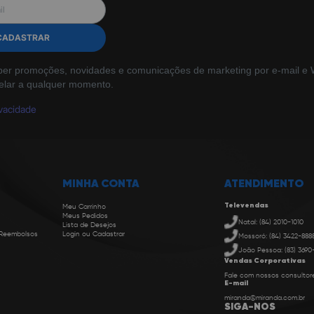
CADASTRAR
ber promoções, novidades e comunicações de marketing por e-mail e W
elar a qualquer momento.
ivacidade
MINHA CONTA
ATENDIMENTO
Televendas
Meu Carrinho
Meus Pedidos
Natal: (84) 2010-1010
Lista de Desejos
 Reembolsos
Login ou Cadastrar
Mossoró: (84) 3422-888
João Pessoa: (83) 3690
Vendas Corporativas
Fale com nossos consultor
E-mail
miranda@miranda.com.br
SIGA-NOS