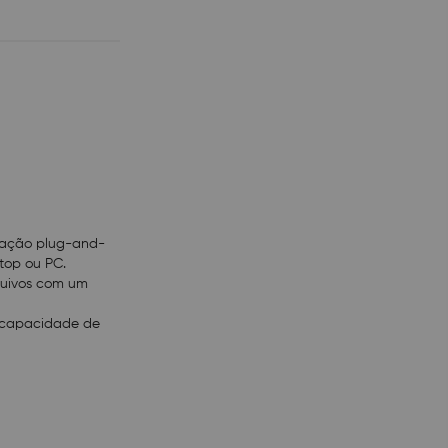
ção para Mac)
ração plug-and-
ptop ou PC.
rquivos com um
om capacidade de