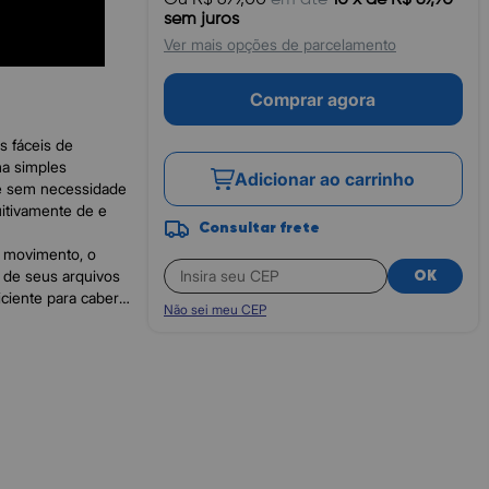
sem juros
Ver mais opções de parcelamento
Comprar agora
 fáceis de
a simples
Adicionar ao carrinho
 e sem necessidade
uitivamente de e
Consultar frete
m movimento, o
o de seus arquivos
OK
ciente para caber
Não sei meu CEP
m seu disco rígido
rtátil. Com
coleção de fotos,
C