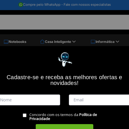
Compre pelo WhatsApp - Fale com nossos especialistas
Notebooks
Casa Inteligente
Informática
 Usb 3.0 Toshiba Canvio Basics, Hdtb510xk3aa
HD 1TB Externo USB 3.0 Toshiba Canv
Cadastre-se e receba as melhores ofertas e
novidades!
Código: 47318
TOSHIBA
(0)
Vendido e Entregue por:
Miranda
Concordo com os termos da
Política de
RESUMO DO PRODUTO
Privacidade
Disco rígido portátil Toshiba Canvio Basics