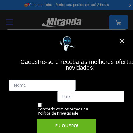
Clique e retire - Retire seu pedido em até 2 horas
Home
Informática
Armazenamento
Hds Externos
Hd 2tb Extern
Cadastre-se e receba as melhores oferta
TOSHIBA
(0)
novidades!
HD 2TB Externo USB 3.0 Toshiba Canvio Basics,
HDTB520XK3AA
Código: 46969
Vendido e Entregue por:
Miranda
Concordo com os termos da
Política de Privacidade
EU QUERO!