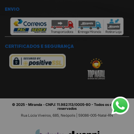
ENVIO
CERTIFICADOS E SEGURANÇA
© 2025 - Miranda - CNPJ: 11.982.113/0005-80 - Todos os direitos
reservados
Rua Lúcia Viveiros, 685, Neópolis | 59086-005-Natal-RN