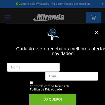
Compre pelo WhatsApp - Fale com nossos especialistas
Home
Informática
Armazenamento
Hds Internos
Hd 2tb Sata3 Pa
Cadastre-se e receba as melhores oferta
WESTERN DIGITAL
(0)
novidades!
HD 2TB SATA3 para Vigilância, Purple, WD23PURZ, Western
Digital
Código: 47343
Vendido e Entregue por:
Miranda
Concordo com os termos da
Política de Privacidade
EU QUERO!