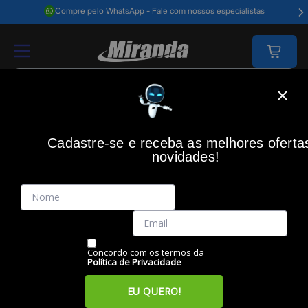
Compre pelo WhatsApp - Fale com nossos especialistas
Home
Impressão
Automação Comercial
Automação - Impressoras
Cadastre-se e receba as melhores oferta
ELGIN
(0)
novidades!
Impressora de Etiqueta Térmica L42Pro Full
USB/Ethernet/Serial - 46L42PUSEC01, ELGIN
Código: 46967
Vendido e Entregue por:
Miranda
Concordo com os termos da
Política de Privacidade
EU QUERO!