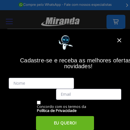
Compre pelo WhatsApp - Fale com nossos especialistas
Home
Impressão
Automação Comercial
Automação - Impressoras
Cadastre-se e receba as melhores oferta
novidades!
(0)
Impressora etiqueta térmica QL810W wireless, BROTHER
Código: 49036
Vendido e Entregue por:
Miranda
Concordo com os termos da
Política de Privacidade
EU QUERO!