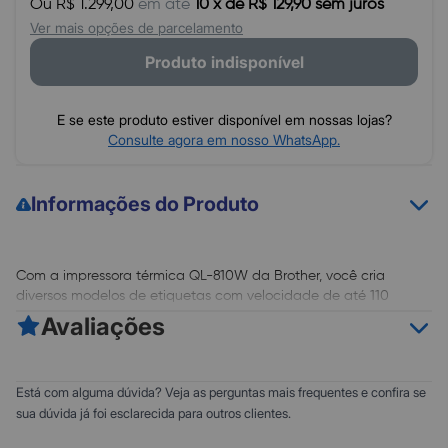
Ou R$ 1.299,00
em até
10 x de R$ 129,90 sem juros
Ver mais opções de parcelamento
Produto indisponível
E se este produto estiver disponível em nossas lojas?
Consulte agora em nosso WhatsApp.
Informações do Produto
Com a impressora térmica QL-810W da Brother, você cria
diversos modelos de etiquetas com velocidade de até 110
etiquetas por minuto. Além disso, com a tecnologia Wireless
Avaliações
você pode imprimir de qualquer lugar ou diretamente de seu
dispositivo móvel utilizando os aplicativos da Brother. Imprima
crachás de identificação, etiquetas para postagem e o que
0
5
Está com alguma dúvida? Veja as perguntas mais frequentes e confira se
desejar de forma prática e eficiente.
0
4
sua dúvida já foi esclarecida para outros clientes.
0
3
Especificações: