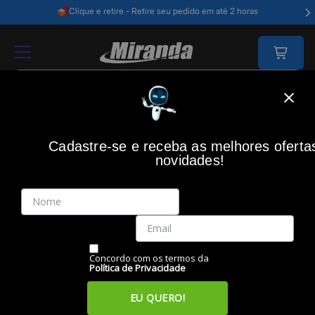
Clique e retire - Retire seu pedido em até 2 horas
Home
Acessórios Informática
Acessórios
Acessórios - Diversos
Cadastre-se e receba as melhores oferta
novidades!
(0)
Leitor Cartão Memória USB, 9207, COMTAC
Código: 30734
Vendido e Entregue por:
Miranda
Concordo com os termos da
Política de Privacidade
EU QUERO!