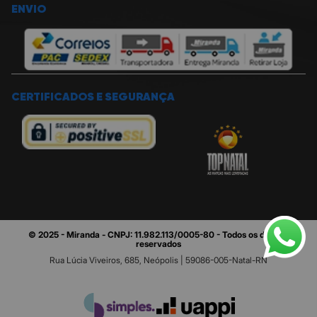
ENVIO
CERTIFICADOS E SEGURANÇA
© 2025 - Miranda - CNPJ: 11.982.113/0005-80 - Todos os direitos
reservados
Rua Lúcia Viveiros, 685, Neópolis | 59086-005-Natal-RN