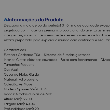
Informações do Produto
Descubra a mala de bordo perfeita! Sinônimo de qualidade excep
projetada com materiais premium, proporcionando aventuras livr
inteligentes, você mantém seus pertences em ordem e de fácil ac
estará preparado para explorar o mundo com confiança e segura
Carateristicas
Exterior : Cadeado TSA - Sistema de 8 rodas giratórias
Interior: Cintas elásticas cruzadas - Bolso com fechamento - Diviso
Tamanho: Pequena
Cor: Azul
Capa de Mala: Rígida
Material: Polipropileno
Coleção: Air Move
Modelo: Spinner 55/20 TSA
Rodas: 4 rodas duplas de 360º
Altura (cm): 55.00
Largura (cm): 40.00
Profundidade (cm): 20