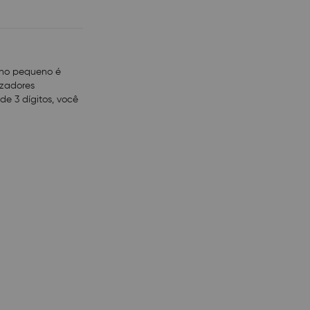
nho pequeno é
izadores
e 3 dígitos, você