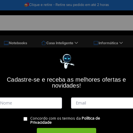
Clique e retire - Retire seu pedido em até 2 horas
Notebooks
Casa Inteligente
Informática
agem
Mala De Viagem American Tourister Air Move, Polipropileno, Azul, Tamanh
Mala de Viagem American Tourister Air
Cadastre-se e receba as melhores ofertas e
novidades!
Código: 49015
SAMSONITE
(0)
Vendido e Entregue por:
Miranda
Concordo com os termos da
Política de
RESUMO DO PRODUTO
Privacidade
Descubra a mala de bordo perfeita! Sinônimo de quali