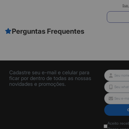
Sua 
E
Perguntas Frequentes
Cadastre seu e-mail e celular para
ficar por dentro de todas as nossas
novidades e promoções.
Aceito rece