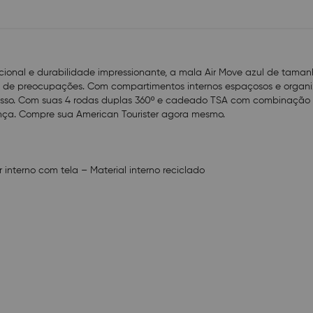
Profundidade (cm): 20
Peso (kg): 2.4
Capacidade Total: 32.5 Litros
cional e durabilidade impressionante, a mala Air Move azul de tama
es de preocupações. Com compartimentos internos espaçosos e organ
esso. Com suas 4 rodas duplas 360º e cadeado TSA com combinação d
nça. Compre sua American Tourister agora mesmo.
r interno com tela – Material interno reciclado