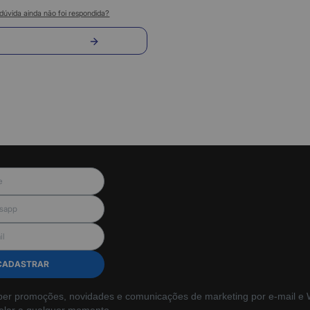
dúvida ainda não foi respondida?
nvie sua pergunta
CADASTRAR
ber promoções, novidades e comunicações de marketing por e-mail e W