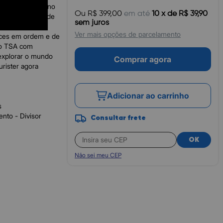
e tamanho pequeno
Ou R$ 399,00
em até
10 x de R$ 39,90
enturas livres de
sem juros
sos e
Ver mais opções de parcelamento
nces em ordem e de
do TSA com
 explorar o mundo
Comprar agora
rister agora
Adicionar ao carrinho
s
ento - Divisor
Consultar frete
OK
Não sei meu CEP