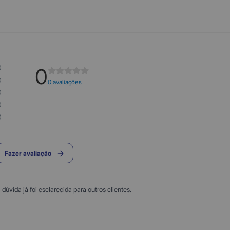
0
0
0
0 avaliações
0
0
0
Fazer avaliação
úvida já foi esclarecida para outros clientes.