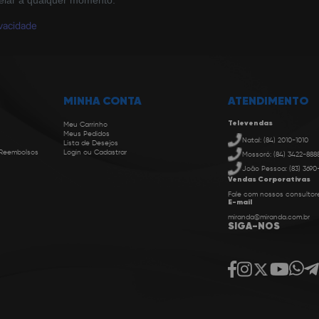
elar a qualquer momento.
ivacidade
MINHA CONTA
ATENDIMENTO
Televendas
Meu Carrinho
Meus Pedidos
Natal: (84) 2010-1010
Lista de Desejos
 Reembolsos
Login ou Cadastrar
Mossoró: (84) 3422-888
João Pessoa: (83) 3690
Vendas Corporativas
Fale com nossos consultor
E-mail
miranda@miranda.com.br
SIGA-NOS