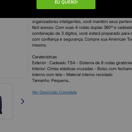
EU QUERO!
durabilidade impressionante, a mala Air Move azul d
é projetada com materiais premium, proporcionando av
preocupações. Com compartimentos internos espaço
organizadores inteligentes, você mantém seus perte
fácil acesso. Com suas 4 rodas duplas 360º e cadea
combinação de 3 dígitos, você estará preparado para
com confiança e segurança. Compre sua American Tou
mesmo.
Carateristicas
Exterior : Cadeado TSA - Sistema de 8 rodas giratória
Interior: Cintas elásticas cruzadas - Bolso com fecham
interno com tela – Material interno reciclado
Tamanho: Pequena
Cor: Azul
Capa de Mala: Rígida
Ver Descrição Completa
Material: Polipropileno
Coleção: Air Move
Modelo: Spinner 55/20 TSA
Rodas: 4 rodas duplas de 360º
Altura (cm): 55.00
Largura (cm): 40.00