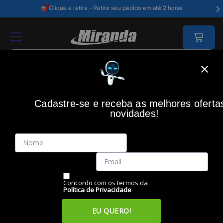
Clique e retire - Retire seu pedido em até 2 horas
Home
Informática
Hardware
Memórias Ram
Memória Para Noteb
Cadastre-se e receba as melhores oferta
KINGSTON
(0)
novidades!
Memória para Notebook Kingston KVR 8GB DDR5 5600Mhz,
KVR56S46BS6-8
Código: 50806
Vendido e Entregue por:
Miranda
Concordo com os termos da
Política de Privacidade
EU QUERO!