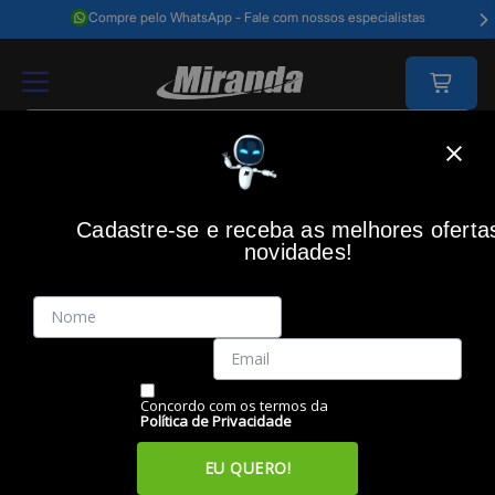
Compre pelo WhatsApp - Fale com nossos especialistas
Home
Video E Câmeras
Som E Imagem
Microfones
Microfone De
Cadastre-se e receba as melhores oferta
MD9
(0)
novidades!
Microfone de Lapela sem fio Lightning Dois Canais Duplo,
9705 , MD9
Código: 49409
Vendido e Entregue por:
Miranda
Concordo com os termos da
Política de Privacidade
EU QUERO!