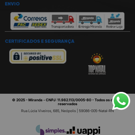
ENVIO
CERTIFICADOS E SEGURANÇA
© 2025 - Miranda - CNPJ: 11.982.113/0005-80 - Todos os direitos
reservados
Rua Lúcia Viveiros, 685, Neópolis | 59086-005-Natal-RN