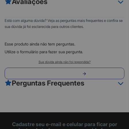
Avaliações
- Tempo de Uso da Bateria: 3-4 horas
- Redução de Ruído Adaptativa de 64DBM
- Delay de Transmissão: 30ms
0
5
Está com alguma dúvida? Veja as perguntas mais frequentes e confira se
- Sensibilidade: -42dB
0
4
sua dúvida já foi esclarecida para outros clientes.
- Faixa de Resposta de Frequência: 20-20KHZ
0
3
- Tempo de Carregamento: de 1h a 1,5h
0
- Tempo de Espera (desligado): 6 meses
2
Esse produto ainda não tem perguntas.
- Distância de Transmissão: 20 metros (sem barreiras)
0
1
Utilize o formulário para fazer sua pergunta.
Classificação do produto:
Sua dúvida ainda não foi respondida?
0
Envie sua pergunta
0 avaliações
Perguntas Frequentes
Fazer avaliação
Cadastre seu e-mail e celular para ficar por