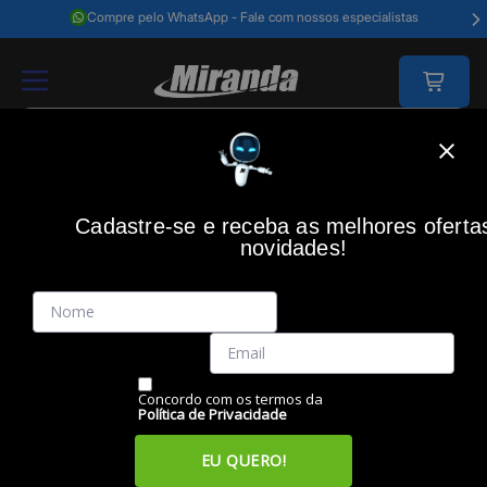
Compre pelo WhatsApp - Fale com nossos especialistas
Home
Video E Câmeras
Som E Imagem
Microfones
Microfone D
Cadastre-se e receba as melhores oferta
novidades!
(0)
Microfone de Lapela sem Fio USB-C MK306, OEX
Código: 49125
Vendido e Entregue por:
Miranda
Concordo com os termos da
Política de Privacidade
EU QUERO!