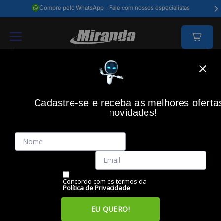
Compre pelo WhatsApp - Fale com nossos especialistas
Home
Informática
Computadores
Desktop
Mini Pc Dot, Core I3-
Cadastre-se e receba as melhores oferta
novidades!
(0)
Mini PC Dot, Core i3-1005G1, Memória 8GB, SSD 240GB, Wi-Fi,
Linux, GET
Código: 51173
Vendido e Entregue por:
Miranda
Concordo com os termos da
Política de Privacidade
EU QUERO!