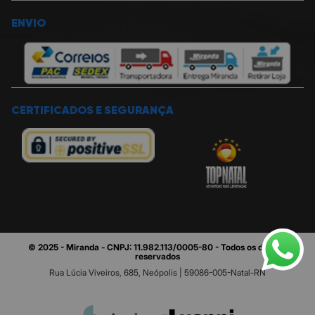
ENVIO
CERTIFICADOS E SEGURANÇA
© 2025 - Miranda - CNPJ: 11.982.113/0005-80 - Todos os direitos
reservados
Rua Lúcia Viveiros, 685, Neópolis | 59086-005-Natal-RN