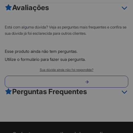
Avaliações
• 5 Compartimentos
• Parte frontal com dupla proteção (velcro e zíper)
• Possui 2 divisórias organizadoras internas + 2 para caneta + 1
0
5
Está com alguma dúvida? Veja as perguntas mais frequentes e confira se
para caderno + 1 para notebook
0
4
sua dúvida já foi esclarecida para outros clientes.
• Possui tira na parte traseira da mochila para uso como mala
0
3
de mão
0
• Composição em poliéster
2
Esse produto ainda não tem perguntas.
• Dimensão: 44x30x13cm
0
1
• Cor: Preta
Utilize o formulário para fazer sua pergunta.
Classificação do produto:
Sua dúvida ainda não foi respondida?
0
Envie sua pergunta
0 avaliações
Perguntas Frequentes
Fazer avaliação