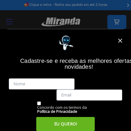
Clique e retire - Retire seu pedido em até 2 horas
Home
Acessórios Informática
Bolsas, Malas E Mochilas
Bolsas Para 
Cadastre-se e receba as melhores oferta
novidades!
(0)
Mochila para Notebook 15.6" Lightbag, 60000131, Preto,
MAXPRINT
Código: 46752
Vendido e Entregue por:
Miranda
Concordo com os termos da
Política de Privacidade
EU QUERO!