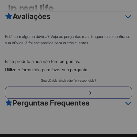
In real life
Avaliações
0
5
Está com alguma dúvida? Veja as perguntas mais frequentes e confira se
0
4
sua dúvida já foi esclarecida para outros clientes.
0
3
0
2
Esse produto ainda não tem perguntas.
0
1
Utilize o formulário para fazer sua pergunta.
Classificação do produto:
Sua dúvida ainda não foi respondida?
0
Envie sua pergunta
0 avaliações
Perguntas Frequentes
Fazer avaliação
@vivnunez