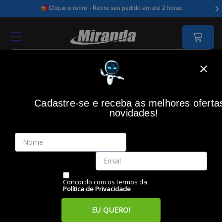
Clique e retire - Retire seu pedido em até 2 horas
Home
Acessórios Informática
Acessórios
Mouses
Mouse Sem Fio
Cadastre-se e receba as melhores oferta
novidades!
(0)
Mouse sem fio Lift, Ergonômico Vertical, Grafite, 910-006466,
Logitech
Código: 47473
Vendido e Entregue por:
Miranda
Concordo com os termos da
Política de Privacidade
EU QUERO!