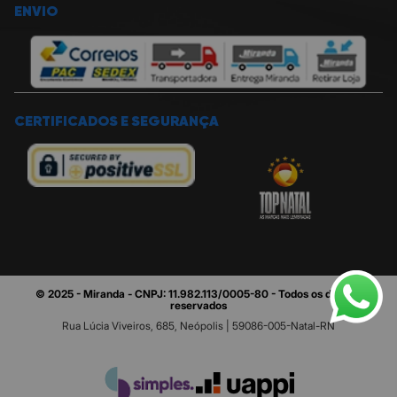
ENVIO
CERTIFICADOS E SEGURANÇA
© 2025 - Miranda - CNPJ: 11.982.113/0005-80 - Todos os direitos
reservados
Rua Lúcia Viveiros, 685, Neópolis | 59086-005-Natal-RN