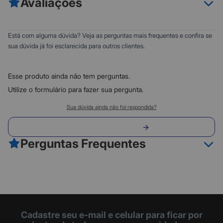
Avaliações
. 1200 dpi
. Plug&Play
. Design Anatômico
0
5
Está com alguma dúvida? Veja as perguntas mais frequentes e confira se
. Alcance: 10 metros
0
4
sua dúvida já foi esclarecida para outros clientes.
. Alimentação: 2 pilhas AAA (não inclusas).
0
3
0
2
Esse produto ainda não tem perguntas.
0
1
Utilize o formulário para fazer sua pergunta.
Classificação do produto:
Sua dúvida ainda não foi respondida?
0
Envie sua pergunta
0 avaliações
Perguntas Frequentes
Fazer avaliação
Cadastre seu e-mail e celular para ficar por