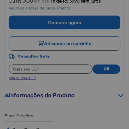
Ou R$ 39,90
em até
1 x de R$ 39,90 sem juros
Ver mais opções de parcelamento
Comprar agora
Adicionar ao carrinho
Consultar frete
OK
Não sei meu CEP
Informações do Produto
Especificações:
------------------------
. Tecnologia 2.4Ghz