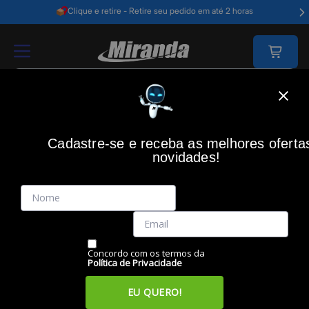
Clique e retire - Retire seu pedido em até 2 horas
Home
Acessórios Informática
Acessórios
Mouses
Mouse Sem Fio
Cadastre-se e receba as melhores oferta
novidades!
(0)
Mouse Sem Fio Preto, MS350, MO212, MULTI
Código: 34523
Vendido e Entregue por:
Miranda
Concordo com os termos da
Política de Privacidade
EU QUERO!