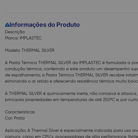
Informações do Produto
Descrição
Marca: IMPLASTEC
Modelo: THERMAL SILVER
A Pasta Térmica THERMAL SILVER da IMPLASTEC é formulada a parti
condução térmica, conferindo a este produto um desempenho supe
de espalhamento, a Pasta Térmica THERMAL SILVER recobre totalmen
eliminando o ar retido e oferecendo resistência térmica muito baix
A THERMAL SILVER é quimicamente inerte, não corrosiva e atoxica,
principais propriedades em temperaturas de até 250ºC e, por curt
Características
Cor: Prata
Aplicação: A Thermal Silver é especialmente indicada para uso on
comuns, como em CPU´s, processadores de alta performance, fonte