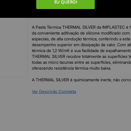
EU QUERO!
Marca: IMPLASTEC
Modelo: THERMAL SILVER
A Pasta Térmica THERMAL SILVER da IMPLASTEC é for
da conveniente aditivação de silicone modificado com 
especiais, de alta condução térmica, conferindo a est
desempenho superior em dissipação de calor. Com al
térmica de 1,2 W/mK e sua facilidade de espalhamento
THERMAL SILVER recobre totalmente as superfícies t
todas as micro lacunas entre as superfícies, eliminando
oferecendo resistência térmica muito baixa.
A THERMAL SILVER é quimicamente inerte, não corrosi
de possuir excelente estabilidade térmica, podendo o
suas principais propriedades em temperaturas de até
Ver Descrição Completa
curtos períodos, temperaturas de até 300ºC.
Características
Cor: Prata
Aplicação: A Thermal Silver é especialmente indicada