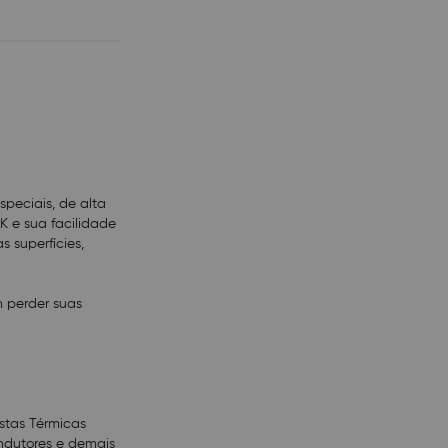
e as Pastas
alta performance,
montagens de
peciais, de alta
 e sua facilidade
 superfícies,
m perder suas
om álcool
 sobre a área
 recomenda-se o
stas Térmicas
ndutores e demais