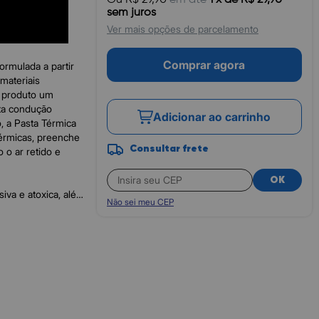
sem juros
Ver mais opções de parcelamento
Comprar agora
mulada a partir
materiais
e produto um
ta condução
Adicionar ao carrinho
, a Pasta Térmica
érmicas, preenche
Consultar frete
 o ar retido e
OK
va e atoxica, além
Não sei meu CEP
perar, sem perder
 250ºC e, por
 para uso onde haja