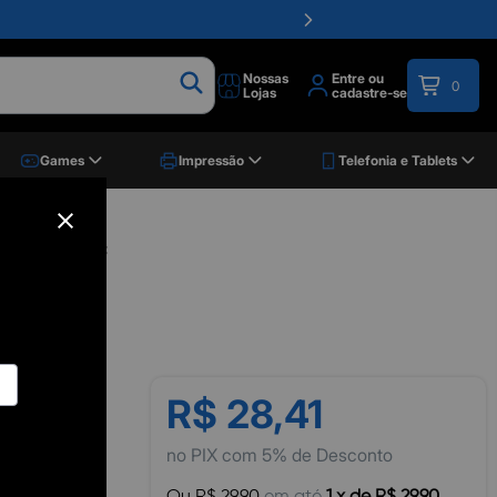
Nossas
Entre ou
0
Lojas
cadastre-se
Games
Impressão
Telefonia e Tablets
, IMPLASTEC
R$ 28,41
no PIX com 5% de Desconto
Ou R$ 29,90
em até
1 x de R$ 29,90