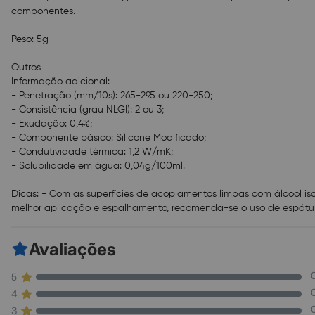
componentes.
Peso: 5g
Outros
Informação adicional:
- Penetração (mm/10s): 265-295 ou 220-250;
- Consistência (grau NLGI): 2 ou 3;
- Exudação: 0,4%;
- Componente básico: Silicone Modificado;
- Condutividade térmica: 1,2 W/mK;
- Solubilidade em água: 0,04g/100ml.
Dicas: - Com as superfícies de acoplamentos limpas com álcool is
melhor aplicação e espalhamento, recomenda-se o uso de espátula,
Avaliações
5
4
3