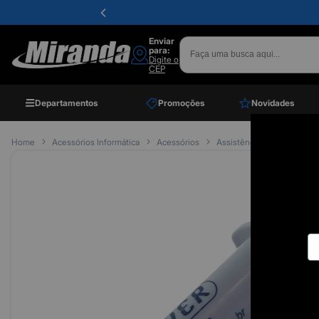
Enviar
para:
Digite o
CEP
Departamentos
Promoções
Novidades
Home
Acessórios Informática
Acessórios
Assistência Técnica
Pa