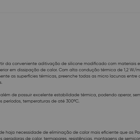
necessidade de eliminação de calor mais eficiente qu
Térmicas comuns, como em CPU´s, processadores de 
fontes geradoras de calor, termopares, resistências, 
semicondutores e demais componentes.
Peso: 5g
Outros
Informação adicional:
- Penetração (mm/10s): 265-295 ou 220-250;
- Consistência (grau NLGI): 2 ou 3;
r da conveniente aditivação de silicone modificado com materiais es
- Exudação: 0,4%;
rior em dissipação de calor. Com alta condução térmica de 1,2 W/mK
- Componente básico: Silicone Modificado;
te as superfícies térmicas, preenche todas as micro lacunas entre as
- Condutividade térmica: 1,2 W/mK;
a.
- Solubilidade em água: 0,04g/100ml.
 além de possuir excelente estabilidade térmica, podendo operar, se
Dicas: - Com as superfícies de acoplamentos limpas c
os períodos, temperaturas de até 300ºC.
isopropílico, aplicar a Pasta Térmica THERMAL SILVER
determinada. Para melhor aplicação e espalhamento,
uso de espátula, pincel ou bico aplicador (seringa).
de haja necessidade de eliminação de calor mais eficiente que as Pa
s geradoras de calor, termopares, resistências, montagens de semico