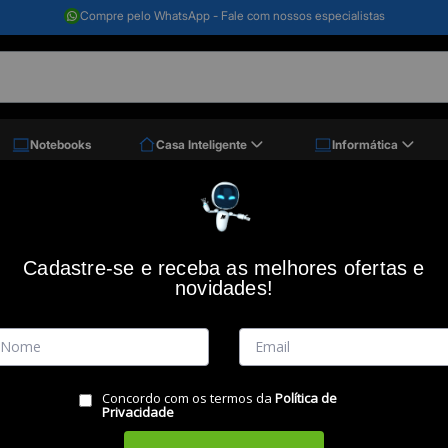
Compre pelo WhatsApp - Fale com nossos especialistas
Notebooks
Casa Inteligente
Informática
sta Termica 5g Thermal Silver 35390, Implastec
Pasta termica 5g thermal silver 35390
Cadastre-se e receba as melhores ofertas e
novidades!
Código: 43275
IMPLASTEC
(0)
Vendido e Entregue por:
Miranda
Concordo com os termos da
Política de
RESUMO DO PRODUTO
Privacidade
Descrição