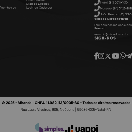
Meus Pedidos
Natal: (84) 2010-1010
Lista de Desejos
 Reembolsos
Login ou Cadastrar
Mossoró: (84) 3422-888
João Pessoa: (83) 3690
Vendas Corporativas
Fale com nossos consultor
E-mail
miranda@miranda.com.br
SIGA-NOS
© 2025 - Miranda - CNPJ: 11.982.113/0005-80 - Todos os direitos reservados
Rua Lúcia Viveiros, 685, Neópolis | 59086-005-Natal-RN