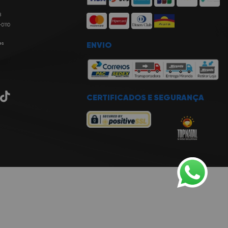
8
-0110
es
ENVIO
CERTIFICADOS E SEGURANÇA