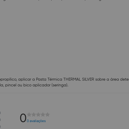
opropílico, aplicar a Pasta Térmica THERMAL SILVER sobre a área det
 pincel ou bico aplicador (seringa).
0
0
0
0 avaliações
0