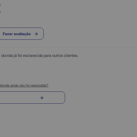
0
0
Fazer avaliação
úvida já foi esclarecida para outros clientes.
dúvida ainda não foi respondida?
nvie sua pergunta