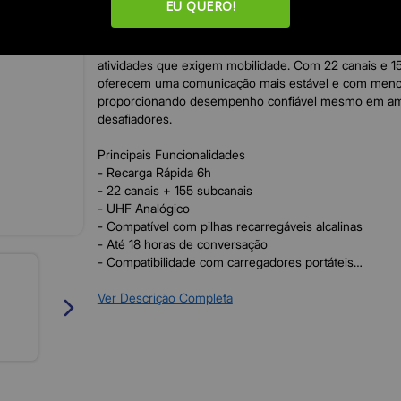
EU QUERO!
Descrição:
Os radiocomunicadores RC 4002 G2 garantem mais l
agilidade na execução das tarefas do dia a dia, sendo 
atividades que exigem mobilidade. Com 22 canais e 1
oferecem uma comunicação mais estável e com menos 
proporcionando desempenho confiável mesmo em am
desafiadores.
Principais Funcionalidades
- Recarga Rápida 6h
- 22 canais + 155 subcanais
- UHF Analógico
- Compatível com pilhas recarregáveis alcalinas
- Até 18 horas de conversação
- Compatibilidade com carregadores portáteis
- Compatível com fones da linha AF 6000 (não incluso
Ver Descrição Completa
Especificações Técnicas
- Faixa de frequência: 462,5625 - 467,6625 MHz
- Potência nominal: 500mW
- Quantidade de canais / subcanais: 22 / 155 (50 CT
- Tempo de carga: 6 horas