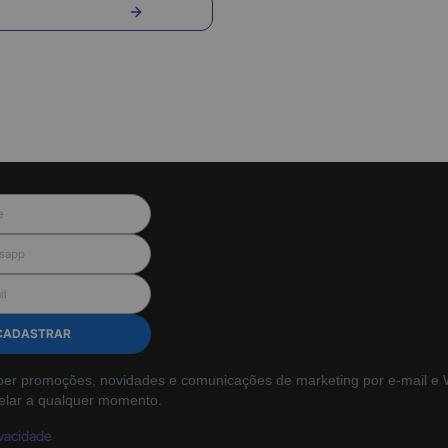
nvie sua pergunta
CADASTRAR
ber promoções, novidades e comunicações de marketing por e-mail e W
elar a qualquer momento.
ivacidade