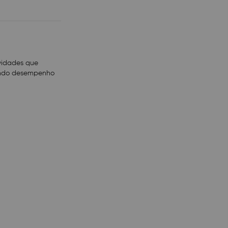
onversando / 5%
 Hz (automático)
vidades que
mm
nando desempenho
o condições ideais
morros, paredes,
ências causadas por
afetar o alcance.
a da bateria. A
o.