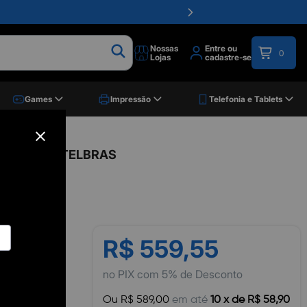
Nossas
Entre ou
0
Lojas
cadastre-se
Games
Impressão
Telefonia e Tablets
 4160049, INTELBRAS
R$ 559,55
no PIX com 5% de Desconto
Ou R$ 589,00
em até
10 x de R$ 58,90