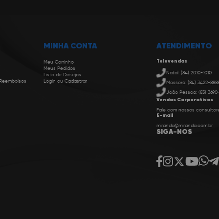
MINHA CONTA
ATENDIMENTO
Televendas
Meu Carrinho
Meus Pedidos
Natal: (84) 2010-1010
Lista de Desejos
 Reembolsos
Login ou Cadastrar
Mossoró: (84) 3422-888
João Pessoa: (83) 3690
Vendas Corporativas
Fale com nossos consultor
E-mail
miranda@miranda.com.br
SIGA-NOS