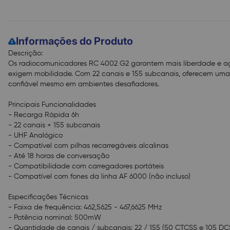
Informações do Produto
Descrição:
Os radiocomunicadores RC 4002 G2 garantem mais liberdade e agi
exigem mobilidade. Com 22 canais e 155 subcanais, oferecem um
confiável mesmo em ambientes desafiadores.
Principais Funcionalidades
- Recarga Rápida 6h
- 22 canais + 155 subcanais
- UHF Analógico
- Compatível com pilhas recarregáveis alcalinas
- Até 18 horas de conversação
- Compatibilidade com carregadores portáteis
- Compatível com fones da linha AF 6000 (não incluso)
Especificações Técnicas
- Faixa de frequência: 462,5625 - 467,6625 MHz
- Potência nominal: 500mW
- Quantidade de canais / subcanais: 22 / 155 (50 CTCSS e 105 DC