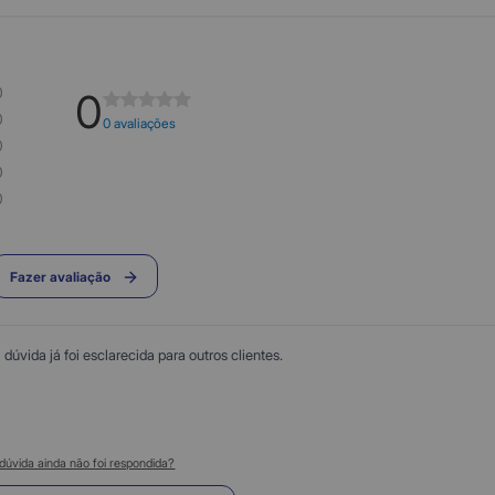
0
0
0
0 avaliações
0
0
0
Fazer avaliação
úvida já foi esclarecida para outros clientes.
dúvida ainda não foi respondida?