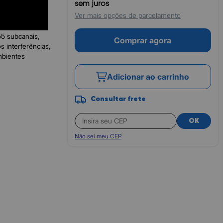
sem juros
Ver mais opções de parcelamento
iberdade e
ideais para
55 subcanais,
Comprar agora
interferências,
bientes
Adicionar ao carrinho
Consultar frete
OK
Não sei meu CEP
)
CSS e 105 DCS)