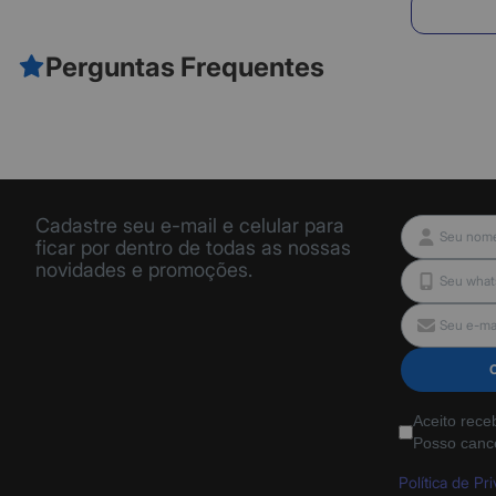
E
Perguntas Frequentes
Cadastre seu e-mail e celular para
ficar por dentro de todas as nossas
novidades e promoções.
Aceito rece
Posso canc
Política de Pr