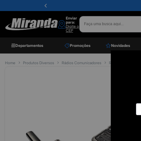
Enviar
para:
Digite o
CEP
Departamentos
Promoções
Novidades
Home
Produtos Diversos
Rádios Comunicadores
Radio Comunicador