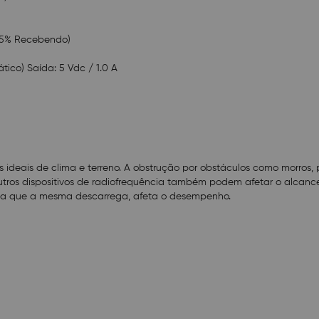
02× Rádios comunicadores;
01× Cabo USB-C com formato em Y;
01× Fonte de alimentação.
/ 5% Recebendo)
ico) Saída: 5 Vdc / 1.0 A
deais de clima e terreno. A obstrução por obstáculos como morros, 
outros dispositivos de radiofrequência também podem afetar o alcance
da que a mesma descarrega, afeta o desempenho.