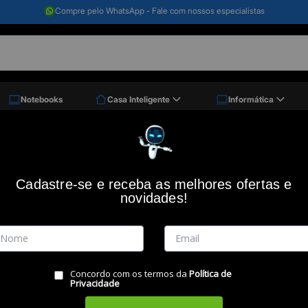
Compre pelo WhatsApp - Fale com nossos especialistas
Notebooks
Casa Inteligente
Informática
 Rc 4002 G2 (par), 4160049, Intelbras
Radio comunicador RC 4002 G2 (par),
Cadastre-se e receba as melhores ofertas e
novidades!
Código: 50632
(0)
Vendido e Entregue por:
Miranda
Concordo com os termos da
Política de
Privacidade
RESUMO DO PRODUTO