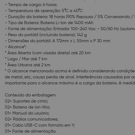
- Tempo de carga: 6 horas
- Temperatura de operação: 5°C a 40°C
- Duração da bateria: 18 horas (90% Repouso / 5% Conversando 
- Tipo de Bateria: Bateria Li-lon de 1400 mAh
- Fonte de alimentação: Entrada: 100-240 Vac ~ 50/60 Hz (automát
- Peso do portátil (incluindo bateria): 142 g
- Dimensões do portátil: A 172mm x L 55mm x P 30 mm
- Alcance*:
* Área Aberta (com visada direta) até 20 km
* Lago / Mar até 7 km
* Área Urbana até 2 km
* O alcance mencionado acima é definido considerando condições i
de metal, etc, causa perda de sinal. Interferências causadas por 
importante para o alcance máximo é a carga da bateria. A medi
Conteúdo da embalagem
02× Suportes de cinto;
02× Bateria de íon-lítio;
01× Manual do usuário;
02× Rádios comunicadores;
01× Cabo USB-C com formato em Y;
01× Fonte de alimentação.