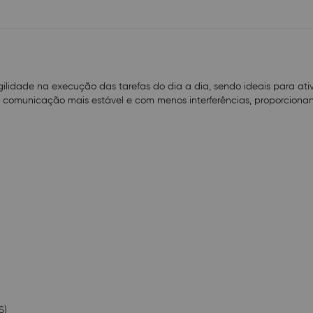
- Temperatura de operação: 5°C a 40°C
- Duração da bateria: 18 horas (90% Repouso / 5% C
Recebendo)
- Tipo de Bateria: Bateria Li-lon de 1400 mAh
- Fonte de alimentação: Entrada: 100-240 Vac ~ 50/60
Saída: 5 Vdc / 1.0 A
- Peso do portátil (incluindo bateria): 142 g
lidade na execução das tarefas do dia a dia, sendo ideais para ati
- Dimensões do portátil: A 172mm x L 55mm x P 30 
a comunicação mais estável e com menos interferências, proporcio
- Alcance*:
* Área Aberta (com visada direta) até 20 km
* Lago / Mar até 7 km
* Área Urbana até 2 km
* O alcance mencionado acima é definido considerand
de clima e terreno. A obstrução por obstáculos como 
telhados de metal, etc, causa perda de sinal. Interfer
outros dispositivos de radiofrequência também podem 
Outro fator importante para o alcance máximo é a carg
medida que a mesma descarrega, afeta o desempenh
Conteúdo da embalagem
02× Suportes de cinto;
02× Bateria de íon-lítio;
01× Manual do usuário;
S)