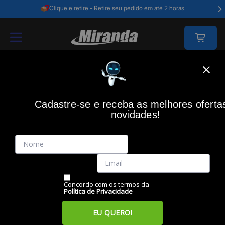
Clique e retire - Retire seu pedido em até 2 horas
Home
Redes E Energia
Redes
Roteadores
Roteador Wi-Fi 6 Dua
Cadastre-se e receba as melhores oferta
novidades!
(0)
Roteador Wi-Fi 6 Dual Band W6-1500, Gigabit, 4750134,
INTELBRAS
Código: 47866
Vendido e Entregue por:
Miranda
Concordo com os termos da
Política de Privacidade
EU QUERO!