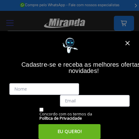
Compre pelo WhatsApp - Fale com nossos especialistas
Home
Video E Câmeras
Som E Imagem
Acessórios Para Tv
Supor
Cadastre-se e receba as melhores oferta
ELG
(0)
novidades!
Suporte TV Fixo 55" até 100", para Telas Gigantes, N01V8, ELG
Código: 50188
Vendido e Entregue por:
Miranda
Concordo com os termos da
Política de Privacidade
EU QUERO!