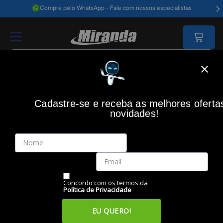
Compre pelo WhatsApp - Fale com nossos especialistas
Home
Video E Câmeras
Som E Imagem
Acessórios Para Tv
Supor
Cadastre-se e receba as melhores oferta
ELG
(0)
novidades!
Suporte Tv Universal Genius, 14" até 100", GENIUSBL, ELG
Código: 36691
Vendido e Entregue por:
Miranda
Concordo com os termos da
Política de Privacidade
EU QUERO!