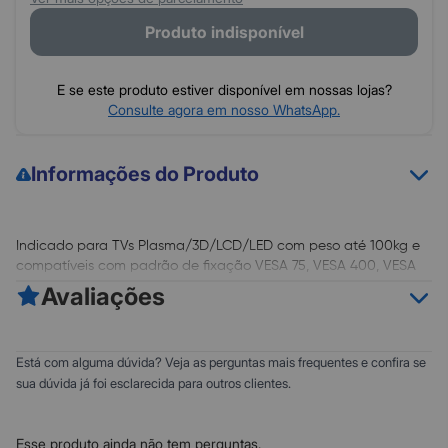
Produto indisponível
E se este produto estiver disponível em nossas lojas?
Consulte agora em nosso WhatsApp.
Informações do Produto
Indicado para TVs Plasma/3D/LCD/LED com peso até 100kg e
compatíveis com padrão de fixação VESA 75, VESA 400, VESA
600, VESA 800, VESA 100, VESA 200 normalmente encontrado
Avaliações
em televisores de 14 a 84".
COMPATIBILIDADE:
0
5
Está com alguma dúvida? Veja as perguntas mais frequentes e confira se
Suporte Universal Fixo indicado para TVs Plasma/3D/LCD/LED
0
4
sua dúvida já foi esclarecida para outros clientes.
com peso até 100 kg e compatíveis com padrão de fixação
0
3
VESA 75x75, 100x100, 200x100, 200x200, 200x300, 300x200,
0
300x300, 400x200, 400x300, 400x400, 600x200 , 600x400,
2
Esse produto ainda não tem perguntas.
800x400 mm (HxV), normalmente encontrado em televisores de