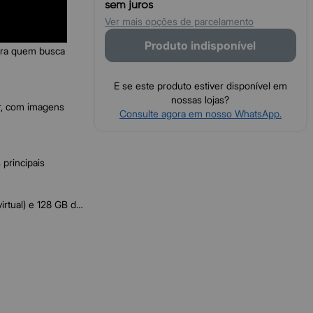
sem juros
Ver mais opções de parcelamento
Produto indisponível
ara quem busca
E se este produto estiver disponível em
nossas lojas?
ar, com imagens
Consulte agora em nosso WhatsApp.
 principais
rtual) e 128 GB de
r fotos, vídeos e
as sem travar.