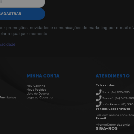
CADASTRAR
ber promoções, novidades e comunicações de marketing por e-mail e W
elar a qualquer momento.
ivacidade
MINHA CONTA
ATENDIMENTO
Televendas
Meu Carrinho
Meus Pedidos
Natal: (84) 2010-1010
Lista de Desejos
 Reembolsos
Login ou Cadastrar
Mossoró: (84) 3422-888
João Pessoa: (83) 3690
Vendas Corporativas
Fale com nossos consultor
E-mail
miranda@miranda.com.br
SIGA-NOS