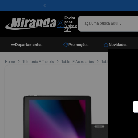
Enviar
para:
Digite o
CEP
Departamentos
Promoções
Novidades
Home
Telefonia E Tablets
Tablet E Acessórios
Tablet
Tablet 10" 