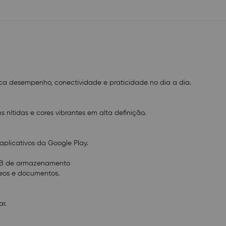
Conectividade completa
Com tecnologia 4G, você pode navegar, assistir e com
onde estiver.
Câmeras frontal e traseira
Faça chamadas de vídeo com a câmera frontal de 5MP 
vídeos com a câmera traseira de 10MP.
Bateria de longa duração
ca desempenho, conectividade e praticidade no dia a dia.
Mais tempo de uso para você estudar, trabalhar ou se 
preocupações.
s nítidas e cores vibrantes em alta definição.
Versátil para toda a família
Com suporte a controle parental e recursos do Google
crianças podem aprender e se divertir com segurança
 aplicativos da Google Play.
Você merece mais!
 GB de armazenamento
Acompanha case protetora para manter seu tablet s
ídeos e documentos.
conservado.
Imagens meramente ilustrativas.
ar.
Especificações Técnicas:
Conexões: 4G Bluetooth