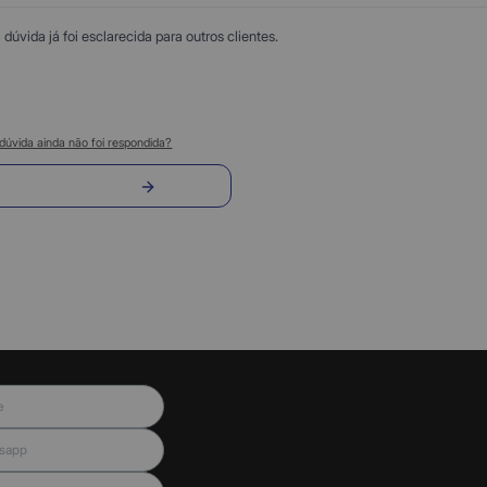
úvida já foi esclarecida para outros clientes.
dúvida ainda não foi respondida?
nvie sua pergunta