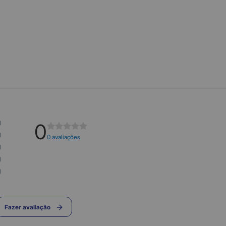
0
0
0
0 avaliações
0
0
0
Fazer avaliação