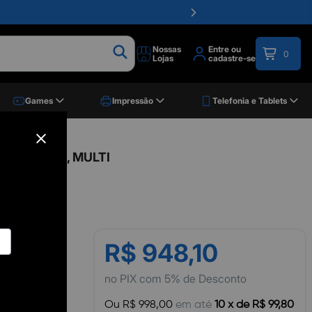
Nossas
Entre ou
0
Lojas
cadastre-se
Games
Impressão
Telefonia e Tablets
Preto, NB445, MULTI
R$ 948,10
no PIX com 5% de Desconto
Ou R$ 998,00
em até
10 x de R$ 99,80