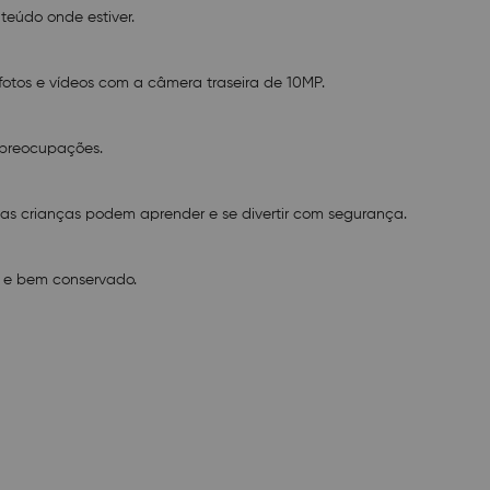
Memória RAM: 6GB
teúdo onde estiver.
Tela: 10,1 Pol
Processador: Octa Core
Memória Interna: 128GB
otos e vídeos com a câmera traseira de 10MP.
Cor: Preto
Câmera Frontal: 5MP
Câmera Traseira: 10MP
m preocupações.
Peso do produto: 390g
Largura do produto: 12.4cm
Altura do produto: 0.97cm
 as crianças podem aprender e se divertir com segurança.
Comprimento do produto: 20.8cm
Bateria: 6000mAh
Certificado Anatel: 14628-21-03111
 e bem conservado.