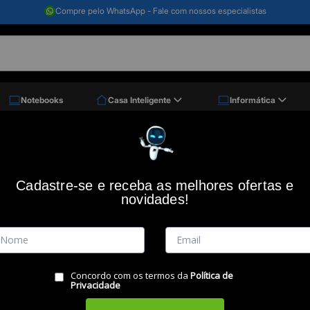
Compre pelo WhatsApp - Fale com nossos especialistas
Notebooks
Casa Inteligente
Informática
M10, 4g, 128gb, Octa Core, Preto, Nb445, Multi
Tablet 10" M10, 4G, 128GB, Octa Core, 
Cadastre-se e receba as melhores ofertas e
novidades!
Código: 50644
(0)
Vendido e Entregue por:
Miranda
Concordo com os termos da
Política de
Privacidade
RESUMO DO PRODUTO