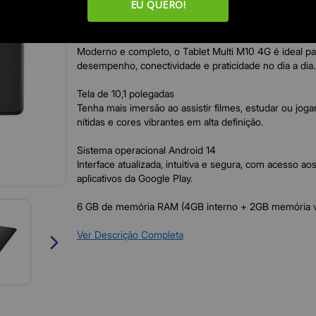
EU QUERO!
Descrição do produto
O tablet que acompanha seu ritmo
Moderno e completo, o Tablet Multi M10 4G é ideal p
desempenho, conectividade e praticidade no dia a dia.
Tela de 10,1 polegadas
Tenha mais imersão ao assistir filmes, estudar ou jog
nítidas e cores vibrantes em alta definição.
Sistema operacional Android 14
Interface atualizada, intuitiva e segura, com acesso aos
aplicativos da Google Play.
6 GB de memória RAM (4GB interno + 2GB memória vi
armazenamento
Mais velocidade e espaço para baixar aplicativos, salva
Ver Descrição Completa
documentos.
Processador Octa-Core
Mais potência para rodar aplicativos, jogos e multitaref