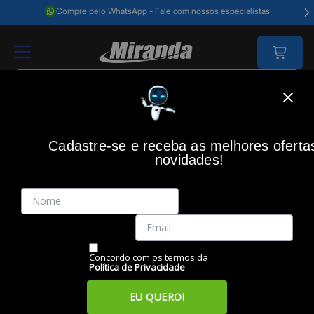
Compre pelo WhatsApp - Fale com nossos especialistas
Home
Telefonia E Tablets
Tablet E Acessórios
Tablet
Tablet 11" 
Cadastre-se e receba as melhores oferta
novidades!
(0)
Tablet 11" Redmi Pad 2, 4G, 128GB, Cinza, XM869CIN, XIAOMI
Código: 50710
Vendido e Entregue por:
Miranda
Concordo com os termos da
Política de Privacidade
EU QUERO!