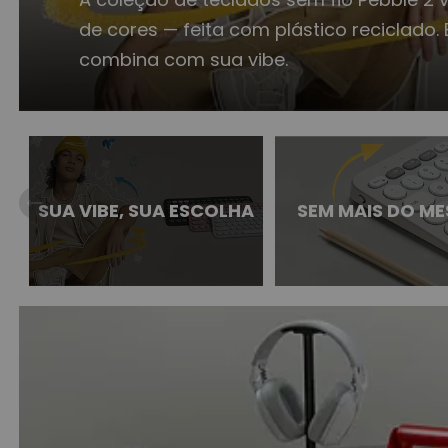
arrow_right_alt
SUA VIBE, SUA ESCOLHA
SEM MAIS DO M