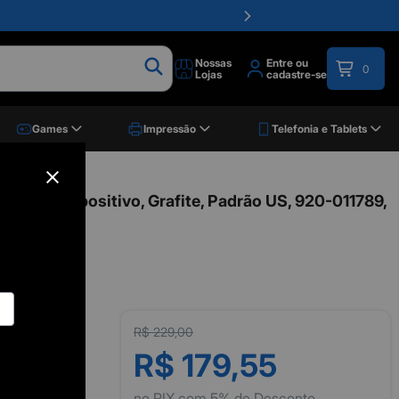
Nossas
Entre ou
0
Lojas
cadastre-se
Games
Impressão
Telefonia e Tablets
tech
Multi-dispositivo, Grafite, Padrão US, 920-011789,
R$ 229,00
R$ 179,55
no PIX com 5% de Desconto