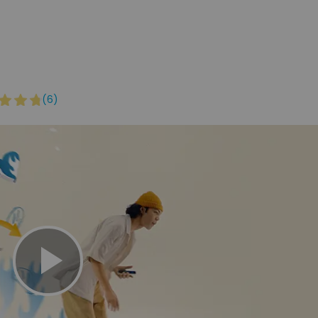
ESPECIFICAÇÕES TÉCNICAS
- Design compacto e minimalista.
- Pareamento multidispositivo Easy-Switch (até 3 dispo
- Teclas de atalhos personalizáveis com o Logi Option
- Teclas redondas e silenciosas de baixo perfil.
- Até 36 meses de duração das pilhas.
- Luzes indicadoras: LED de pilha e três canais Easy-S
(6)
CONECTIVIDADE
- Tecnologia Bluetooth de baixa energia.
- Compatível com o receptor USB Logi Bolt. (não inclu
- Alcance sem fio de até 10m.
COMPATIBILIDADE
Bluetooth®
- Bluetooth de baixa energia.
- Windows® 10,11 ou superior.
- macOS 11 ou superior.
- iPadOS 14 ou superior.
- iOS 14 ou superior.
- Android 9.0 ou superior.
- ChromeOS
- Linux.