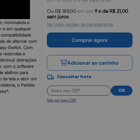
Ou R$ 189,00
em até
9 x de R$ 21,00
m mais cores e
sem juros
, minimalista e
Ver mais opções de parcelamento
r e em qualquer
 compatibilidade
Comprar agora
ade de alternar com
Easy-Switch. Com
as redondas e
diminuir distrações
Adicionar ao carrinho
ar, com o software
de atalhos para
Consultar frete
o da tela e abrir um
roblema, o Pebble
ses*.
OK
Não sei meu CEP
sitivos).
s+.