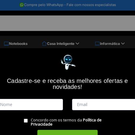
Entrega Expressa - Compre online e receba em casa
Notebooks
Casa Inteligente
Informática
ooth Pebble Keys 2 K380s, Multi-Dispositivo, Grafite, Padrão Us, 920-011789, Logi
Teclado Bluetooth Pebble Keys 2 K380s, 
LOGITECH
Cadastre-se e receba as melhores ofertas e
novidades!
Código: 47826
(0)
Vendido e Entregue por:
Miranda
Concordo com os termos da
Política de
Privacidade
RESUMO DO PRODUTO