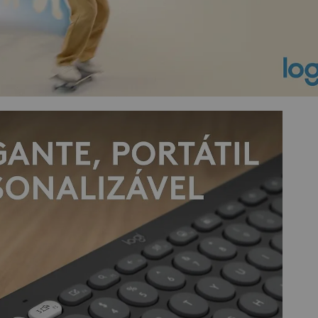
CONTEÚDO DA EMBALAGEM
- Pebble Keys 2 K380s.
- 2x Pilhas AA (pré-instaladas).
- Documentação do usuário.
- Garantia de 1 ano do fabricante.