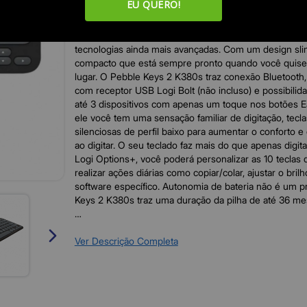
EU QUERO!
DESAFIE O TÉDIO
Apresentando o Pebble Keys 2 K380s, um teclado co
tecnologias ainda mais avançadas. Com um design slim
compacto que está sempre pronto quando você quise
lugar. O Pebble Keys 2 K380s traz conexão Bluetooth,
com receptor USB Logi Bolt (não incluso) e possibilid
até 3 dispositivos com apenas um toque nos botões 
ele você tem uma sensação familiar de digitação, tecl
silenciosas de perfil baixo para aumentar o conforto e 
ao digitar. O seu teclado faz mais do que apenas digit
Logi Options+, você poderá personalizar as 10 teclas 
realizar ações diárias como copiar/colar, ajustar o brilh
software específico. Autonomia de bateria não é um p
Keys 2 K380s traz uma duração da pilha de até 36 me
RECURSOS
- Design compacto e minimalista.
Ver Descrição Completa
- Pareamento multidispositivo Easy-Switch (até 3 dispo
- Teclas de atalhos personalizáveis com o Logi Option
- Teclas redondas e silenciosas de baixo perfil.