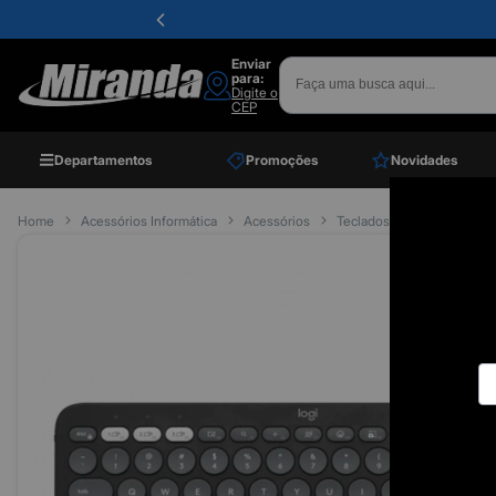
Enviar
para:
Digite o
CEP
Departamentos
Promoções
Novidades
Home
Acessórios Informática
Acessórios
Teclados
Teclado Bluet