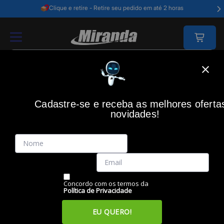
Clique e retire - Retire seu pedido em até 2 horas
Home
Acessórios Informática
Acessórios
Teclados
Teclado E Mo
Cadastre-se e receba as melhores oferta
novidades!
(0)
Teclado e Mouse sem Fio CSI50, Preto, ABNT2, 4294200,
INTELBRAS
Código: 45892
Vendido e Entregue por:
Miranda
Concordo com os termos da
Política de Privacidade
EU QUERO!