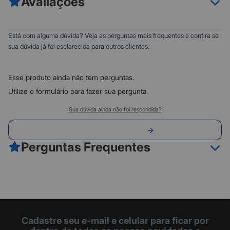
Avaliações
- Habilitado para Razer Synapse 3
- Tecnologia Hypershift
- Estrutura em plástico de alta qualidade
0
5
Está com alguma dúvida? Veja as perguntas mais frequentes e confira se
- Téclas completamente programáveis.
0
4
sua dúvida já foi esclarecida para outros clientes.
0
3
0
2
Esse produto ainda não tem perguntas.
0
1
Utilize o formulário para fazer sua pergunta.
Classificação do produto:
Sua dúvida ainda não foi respondida?
0
Envie sua pergunta
0 avaliações
Perguntas Frequentes
Fazer avaliação
Cadastre seu e-mail e celular para ficar por