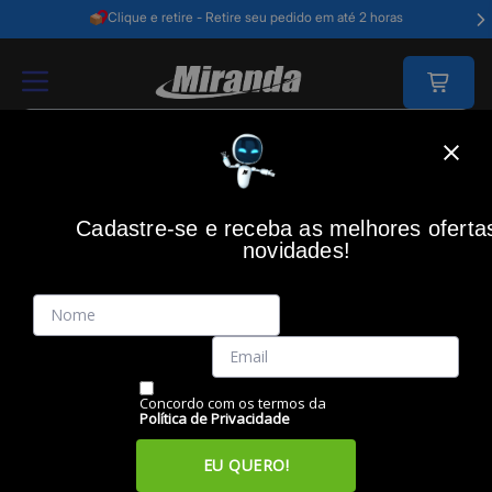
Clique e retire - Retire seu pedido em até 2 horas
Home
Games
Acessorios Gamer
Teclado Gamer
Teclado Gamer 
Cadastre-se e receba as melhores oferta
RAZER
(0)
novidades!
Teclado Gamer Cynosa Lite, Padrão US, RAZER
Código: 47662
Vendido e Entregue por:
Miranda
Concordo com os termos da
Política de Privacidade
EU QUERO!