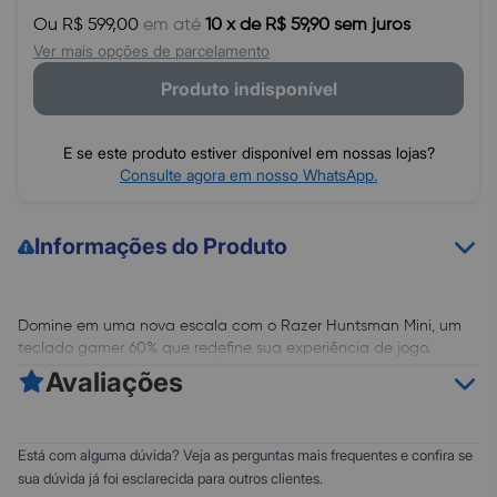
Ou R$ 599,00
em até
10 x de R$ 59,90 sem juros
Ver mais opções de parcelamento
Produto indisponível
E se este produto estiver disponível em nossas lojas?
Consulte agora em nosso WhatsApp.
Informações do Produto
Domine em uma nova escala com o Razer Huntsman Mini, um
teclado gamer 60% que redefine sua experiência de jogo.
Equipado com os Switches Ópticos Purple Razer de última
Avaliações
geração, ele oferece um acionamento à velocidade da luz,
perfeito para quem busca desempenho superior em um formato
compacto e altamente portátil. Ideal para setups dinamizados,
0
5
Está com alguma dúvida? Veja as perguntas mais frequentes e confira se
o Huntsman Mini permite que você maximize seu espaço sem
0
4
sua dúvida já foi esclarecida para outros clientes.
comprometer a funcionalidade.