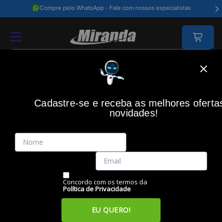
Compre pelo WhatsApp - Fale com nossos especialistas
Home
Games
Acessorios Gamer
Teclado Gamer
Teclado Gamer 
Cadastre-se e receba as melhores oferta
RAZER
(0)
novidades!
Teclado Gamer Huntsman Mini - 60%, Padrão US, Switch
Purple, Preto, RAZER
Código: 49248
Vendido e Entregue por:
Miranda
Concordo com os termos da
Política de Privacidade
EU QUERO!