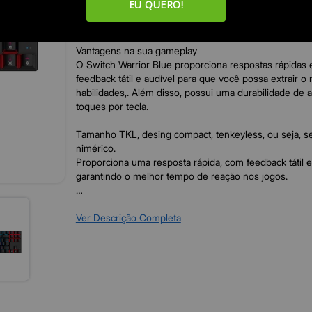
EU QUERO!
O teclado mecânico Royal Cross possui i formato TKL
agilidadde na sua gameplay.
Vantagens na sua gameplay
O Switch Warrior Blue proporciona respostas rápidas 
feedback tátil e audível para que você possa extrair o
habilidades,. Além disso, possui uma durabilidade de 
toques por tecla.
Tamanho TKL, desing compact, tenkeyless, ou seja, s
nimérico.
Proporciona uma resposta rápida, com feedback tátil e
garantindo o melhor tempo de reação nos jogos.
Iluminação RGB: Com 16,8 milhões de cores e 17 efitos
Material: ABS
Ver Descrição Completa
Cabo trançado: 1,50 metros
Anti-Ghosting: 100% das teclas anti-ghosting garanti
jogabolidade sem travamentos.
Layout: ABNT2
Mecanismo: Plug and Play