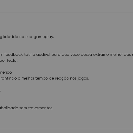
agilidadde na sua gameplay.
m feedback tátil e audível para que você possa extrair o melhor das 
por tecla.
mérico.
arantindo o melhor tempo de reação nos jogos.
.
gabolidade sem travamentos.