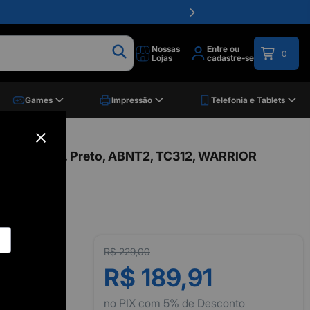
Nossas
Entre ou
0
Lojas
cadastre-se
Games
Impressão
Telefonia e Tablets
 Cross, TKL, Preto, ABNT2, TC312, WARRIOR
R$ 229,00
R$ 189,91
no PIX com 5% de Desconto