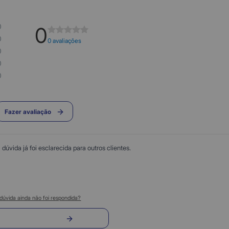
0
0
0
0 avaliações
0
0
0
Fazer avaliação
úvida já foi esclarecida para outros clientes.
dúvida ainda não foi respondida?
nvie sua pergunta