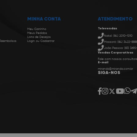
MINHA CONTA
ATENDIMENTO
Televendas
Meu Carrinho
Meus Pedidos
Natal: (84) 2010-1010
Lista de Desejos
 Reembolsos
Login ou Cadastrar
Mossoró: (84) 3422-888
João Pessoa: (83) 3690
Vendas Corporativas
Fale com nossos consultor
E-mail
miranda@miranda.com.br
SIGA-NOS