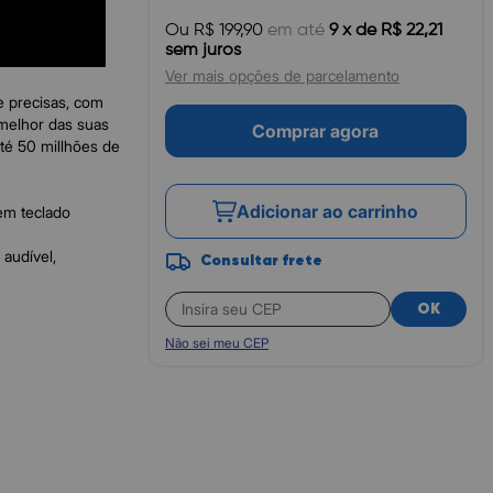
 para maior
Ou R$ 199,90
em até
9 x de R$ 22,21
sem juros
Ver mais opções de parcelamento
e precisas, com
 melhor das suas
Comprar agora
até 50 millhões de
Adicionar ao carrinho
em teclado
 audível,
Consultar frete
OK
 pré definidos.
Não sei meu CEP
ndo uma