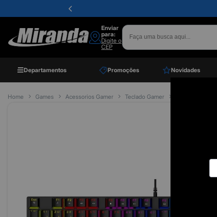
Enviar
para:
Digite o
CEP
Departamentos
Promoções
Novidades
Home
Games
Acessorios Gamer
Teclado Gamer
Teclado Gamer M