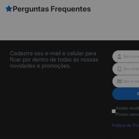
Perguntas Frequentes
Cadastre seu e-mail e celular para
ficar por dentro de todas as nossas
novidades e promoções.
Aceito rece
Posso canc
Política de Pr