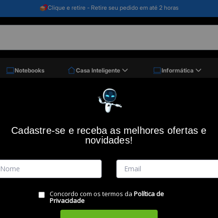
Clique e retire - Retire seu pedido em até 2 horas
Notebooks
Casa Inteligente
Informática
ecânico Warrior Royal Cross, Tkl, Preto, Abnt2, Tc312, Warrior
Teclado Gamer mecânico Warrior Royal
Cadastre-se e receba as melhores ofertas e
novidades!
Código: 47559
WARRIOR
(0)
Vendido e Entregue por:
Miranda
Concordo com os termos da
Política de
RESUMO DO PRODUTO
Privacidade
Eleve o nível da sua gameplay