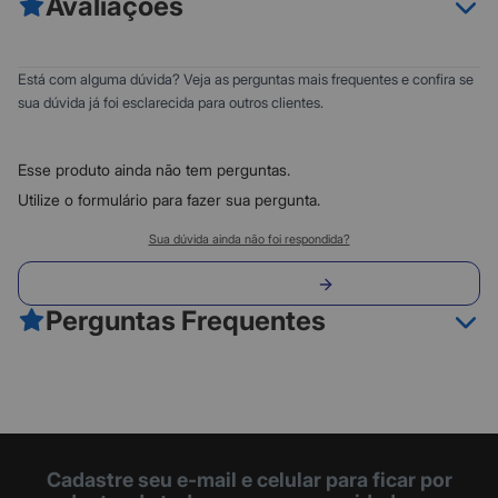
Avaliações
otimizem seu dia a dia no trabalho ou em casa de forma fácil e
completa.
Conexão via porta USB 2.0;
0
5
Está com alguma dúvida? Veja as perguntas mais frequentes e confira se
Teclado com 104 teclas;
0
4
sua dúvida já foi esclarecida para outros clientes.
Teclado com padrão ABNT2.
0
3
0
2
Esse produto ainda não tem perguntas.
0
1
Utilize o formulário para fazer sua pergunta.
Classificação do produto:
Sua dúvida ainda não foi respondida?
0
Envie sua pergunta
0 avaliações
Perguntas Frequentes
Fazer avaliação
Cadastre seu e-mail e celular para ficar por