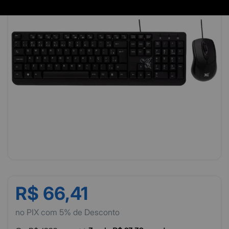
R$ 66,41
no PIX com 5% de Desconto