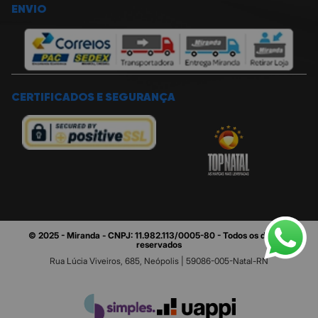
ENVIO
CERTIFICADOS E SEGURANÇA
© 2025 - Miranda - CNPJ: 11.982.113/0005-80 - Todos os direitos
reservados
Rua Lúcia Viveiros, 685, Neópolis | 59086-005-Natal-RN