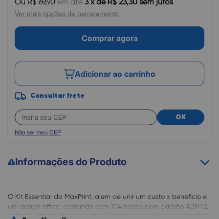
Ou R$ 69,90
em até
3 x de R$ 23,30 sem juros
Ver mais opções de parcelamento
Comprar agora
Adicionar ao carrinho
Consultar frete
OK
Não sei meu CEP
Informações do Produto
O Kit Essential da MaxPrint, alem de unir um custo x beneficio e
um design office, contando com 104 teclas com padrão ABNT2,
mouse com 1000DPI, faz a junção perfeita de ferramentas que