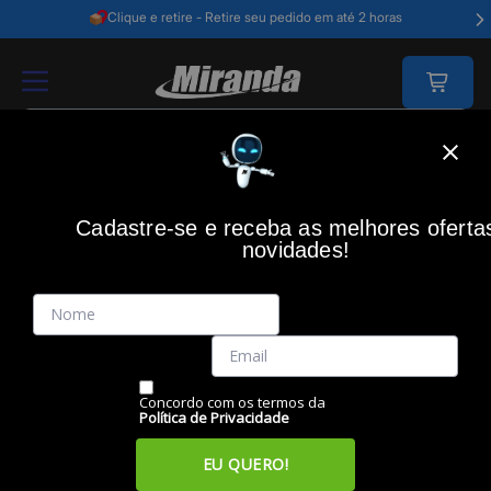
Clique e retire - Retire seu pedido em até 2 horas
Home
Acessórios Informática
Acessórios
Teclados
Teclado + Mo
Cadastre-se e receba as melhores oferta
novidades!
(0)
Teclado + Mouse Essential, USB, ABNT2, 6013136, MAXPRINT
Código: 41067
Vendido e Entregue por:
Miranda
Concordo com os termos da
Política de Privacidade
EU QUERO!