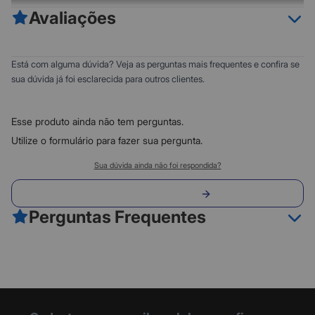
Avaliações
0
5
Está com alguma dúvida? Veja as perguntas mais frequentes e confira se
0
4
sua dúvida já foi esclarecida para outros clientes.
0
3
0
2
Esse produto ainda não tem perguntas.
0
1
Utilize o formulário para fazer sua pergunta.
Classificação do produto:
Sua dúvida ainda não foi respondida?
0
Envie sua pergunta
0 avaliações
Perguntas Frequentes
O telefone completo e confiável. Design moderno e resistente,
Fazer avaliação
com funções práticas como identificação de chamadas e a
tecla viva-voz. Tudo para facilitar o dia-a-dia em casa ou no
trabalho.
- Design moderno
- Identificação de chamadas